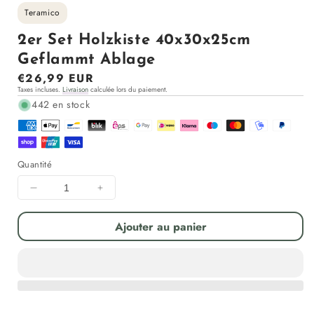
Teramico
2er Set Holzkiste 40x30x25cm
Geflammt Ablage
Prix
€26,99 EUR
Taxes incluses.
Livraison
calculée lors du paiement.
régulier
442 en stock
Quantité
Diminuer
Augmenter
la
la
quantité
quantité
Ajouter au panier
pour
pour
2er
2er
Set
Set
Holzkiste
Holzkiste
40x30x25cm
40x30x25cm
Geflammt
Geflammt