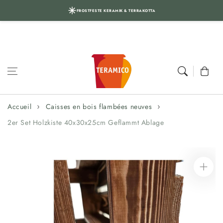
FROSTFESTE KERAMIK & TERRAKOTTA
Aller au
contenu
Panier
Accueil
Caisses en bois flambées neuves
2er Set Holzkiste 40x30x25cm Geflammt Ablage
Aller aux
informations
sur le produit