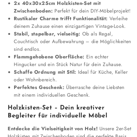
2x 40x30x25cm Holzkisten-Set mit
Ablage
Ablage
Zwischenboden:
Perfekt für dein DIY-Möbelprojekt!
Rustikaler Charme trifft Funktionalität:
Verleihe
deinem Zuhause einen einzigartigen Vintage-Look.
Stabil, stapelbar, vielseitig:
Ob als Regal,
Couchtisch oder Aufbewahrung – die Möglichkeiten
sind endlos.
Flammgehobene Oberfläche:
Ein echter
Hingucker und ein Stück Natur für dein Zuhause.
Schaffe Ordnung mit Stil:
Ideal für Küche, Keller
oder Wohnbereich.
Perfektes Geschenk:
Überrasche deine Liebsten
mit einem individuellen Geschenk.
Holzkisten-Set – Dein kreativer
Begleiter für individuelle Möbel
Entdecke die Vielseitigkeit von Holz!
Unsere 2er-Set
Holzkisten mit Zwischenboden sind die perfekte Basis