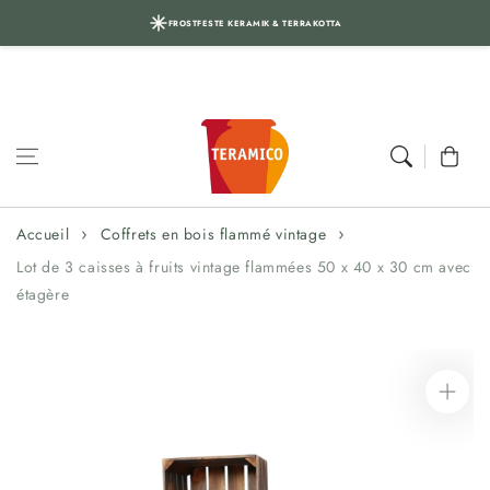
FROSTFESTE KERAMIK & TERRAKOTTA
Aller au
contenu
Panier
Accueil
Coffrets en bois flammé vintage
Lot de 3 caisses à fruits vintage flammées 50 x 40 x 30 cm avec
étagère
Aller aux
informations
sur le produit