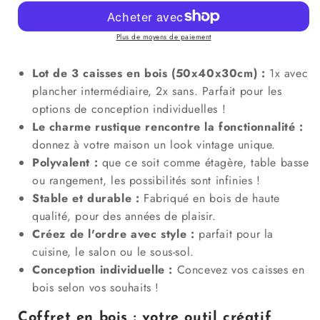
Lot
Lot
de
de
3
3
Plus de moyens de paiement
caisses
caisses
à
à
Lot de 3 caisses en bois (50x40x30cm) :
1x avec
fruits
fruits
plancher intermédiaire, 2x sans. Parfait pour les
vintage
vintage
options de conception individuelles !
flammées
flammées
Le charme rustique rencontre la fonctionnalité :
50
50
x
x
donnez à votre maison un look vintage unique.
40
40
Polyvalent :
que ce soit comme étagère, table basse
x
x
ou rangement, les possibilités sont infinies !
30
30
Stable et durable :
Fabriqué en bois de haute
cm
cm
qualité, pour des années de plaisir.
avec
avec
étagère
étagère
Créez de l'ordre avec style :
parfait pour la
cuisine, le salon ou le sous-sol.
Conception individuelle :
Concevez vos caisses en
bois selon vos souhaits !
Coffret en bois : votre outil créatif