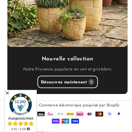
Nouvelle collection
Notre Provence populaire en vert et gris-blanc
Découvrez maintenant
✕
© 2026,
Teramico
- Commerce électronique propulsé par Shopify
Méthodes
de
paiement