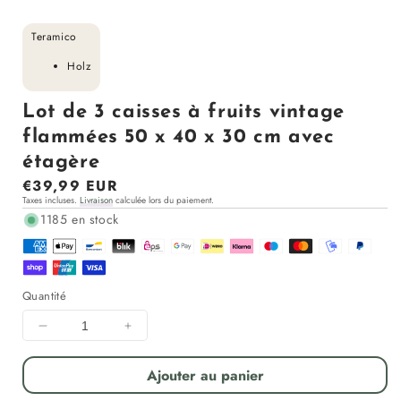
Teramico
Holz
Lot de 3 caisses à fruits vintage
flammées 50 x 40 x 30 cm avec
étagère
Prix
€39,99 EUR
Taxes incluses.
Livraison
calculée lors du paiement.
régulier
1185 en stock
Quantité
Diminuer
Augmenter
la
la
quantité
quantité
Ajouter au panier
pour
pour