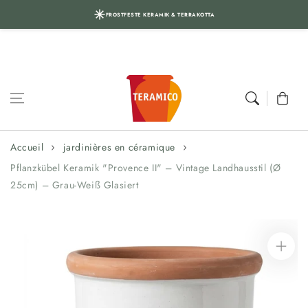
FROSTFESTE KERAMIK & TERRAKOTTA
Aller au
contenu
Panier
Accueil
jardinières en céramique
Pflanzkübel Keramik "Provence II" – Vintage Landhausstil (Ø
25cm) – Grau-Weiß Glasiert
Aller aux
informations
sur le produit