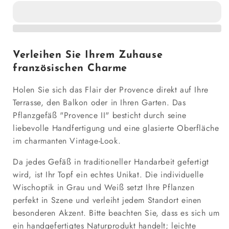
Pflanzkübel
Pflanzkübel
Keramik
Keramik
&quot;Provence
&quot;Provence
II&quot;
II&quot;
–
–
Verleihen Sie Ihrem Zuhause
Vintage
Vintage
französischen Charme
Landhausstil
Landhausstil
(Ø
(Ø
Holen Sie sich das Flair der Provence direkt auf Ihre
25cm)
25cm)
–
–
Terrasse, den Balkon oder in Ihren Garten. Das
Grau-
Grau-
Pflanzgefäß "Provence II" besticht durch seine
Weiß
Weiß
liebevolle Handfertigung und eine glasierte Oberfläche
Glasiert
Glasiert
im charmanten Vintage-Look.
Da jedes Gefäß in traditioneller Handarbeit gefertigt
wird, ist Ihr Topf ein echtes Unikat. Die individuelle
Wischoptik in Grau und Weiß setzt Ihre Pflanzen
perfekt in Szene und verleiht jedem Standort einen
besonderen Akzent. Bitte beachten Sie, dass es sich um
ein handgefertigtes Naturprodukt handelt; leichte