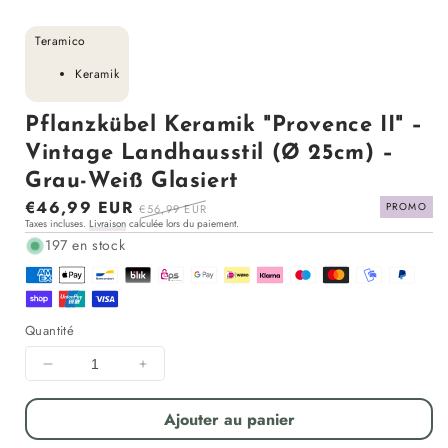
Teramico
Keramik
Pflanzkübel Keramik "Provence II" –
Vintage Landhausstil (Ø 25cm) –
Grau-Weiß Glasiert
Prix
€46,99 EUR
Prix
PROMO
€56,99 EUR
Taxes incluses.
Livraison
calculée lors du paiement.
en
régulier
197 en stock
solde
Quantité
Diminuer
Augmenter
la
la
quantité
quantité
Ajouter au panier
pour
pour