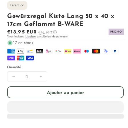
Teramico
Gewürzregal Kiste Lang 50 x 40 x
17cm Geflammt B-WARE
Prix
€13,95 EUR
Prix
PROMO
€16,95 EUR
Taxes incluses.
Livraison
calculée lors du paiement.
en
régulier
17 en stock
solde
Quantité
Diminuer
Augmenter
la
la
quantité
quantité
Ajouter au panier
pour
pour
Gewürzregal
Gewürzregal
Kiste
Kiste
Lang
Lang
50
50
x
x