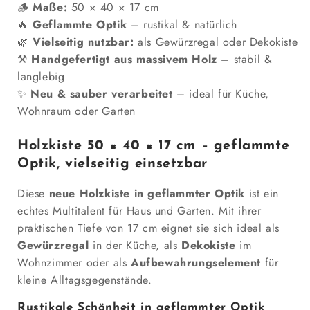
🪵
Maße:
50 × 40 × 17 cm
40
40
🔥
Geflammte Optik
– rustikal & natürlich
x
x
🌿
17cm
Vielseitig nutzbar:
17cm
als Gewürzregal oder Dekokiste
Geflammt
Geflammt
⚒️
Handgefertigt aus massivem Holz
– stabil &
B-
B-
langlebig
WARE
WARE
✨
Neu & sauber verarbeitet
– ideal für Küche,
Wohnraum oder Garten
Holzkiste 50 × 40 × 17 cm – geflammte
Optik, vielseitig einsetzbar
Diese
neue Holzkiste in geflammter Optik
ist ein
echtes Multitalent für Haus und Garten. Mit ihrer
praktischen Tiefe von 17 cm eignet sie sich ideal als
Gewürzregal
in der Küche, als
Dekokiste
im
Wohnzimmer oder als
Aufbewahrungselement
für
kleine Alltagsgegenstände.
Rustikale Schönheit in geflammter Optik