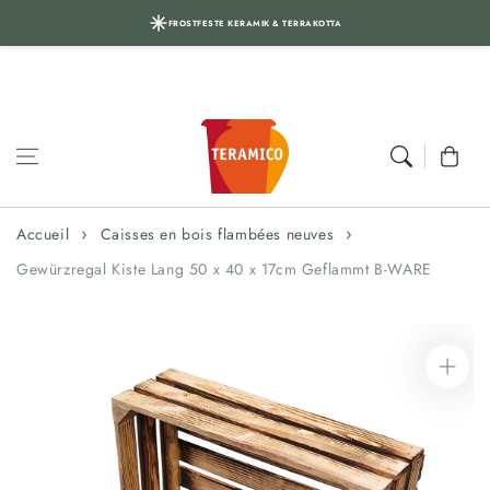
FROSTFESTE KERAMIK & TERRAKOTTA
Aller au
contenu
Panier
Accueil
Caisses en bois flambées neuves
Gewürzregal Kiste Lang 50 x 40 x 17cm Geflammt B-WARE
Aller aux
informations
sur le produit