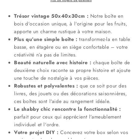
Plus de moyens de paiement
Vintage
Vintage
Naturel
Naturel
Trésor vintage 50x40x30cm :
Notre boîte en
50
50
bois d'occasion unique, à l'origine pour les fruits,
x
x
apporte un charme rustique à votre maison.
40
40
Plus qu’une simple boîte :
x
x
transformez-la en table
30
30
basse, en étagère ou en siège confortable – votre
cm
cm
créativité n’a pas de limites.
B-
B-
Beauté naturelle avec histoire :
chaque boîte de
Stock
Stock
deuxième choix raconte sa propre histoire et ajoute
une touche de nostalgie à vos pièces.
Robustes et polyvalentes :
que ce soit pour des
livres, des jouets ou des décorations saisonnières,
ces boîtes sont l'aide au rangement idéale.
Le shabby chic rencontre la fonctionnalité :
parfait pour ceux qui apprécient l'ameublement
individuel et l'ordre.
Votre projet DIY :
Concevez votre box selon vos