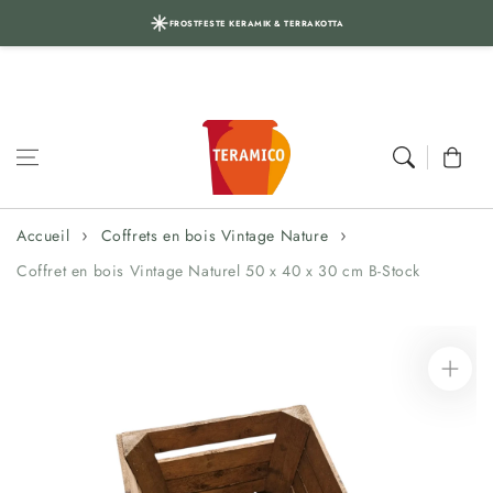
VERSANDKOSTENFREI INNERHALB DE
FROSTFESTE KERAMIK & TERRAKOTTA
Aller au
contenu
Panier
Accueil
Coffrets en bois Vintage Nature
Coffret en bois Vintage Naturel 50 x 40 x 30 cm B-Stock
Aller aux
informations
sur le produit