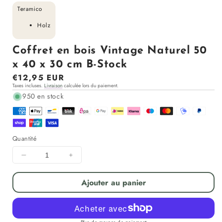
Teramico
Holz
Coffret en bois Vintage Naturel 50
x 40 x 30 cm B-Stock
Prix
€12,95 EUR
Taxes incluses.
Livraison
calculée lors du paiement.
régulier
950 en stock
Quantité
Diminuer
Augmenter
la
la
quantité
quantité
Ajouter au panier
pour
pour
Coffret
Coffret
en
en
bois
bois