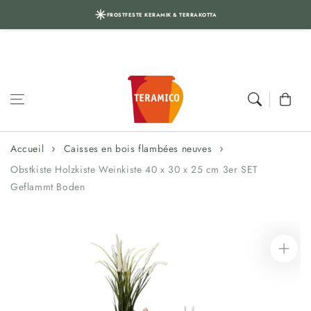
FROSTFESTE KERAMIK & TERRAKOTTA
Aller au
contenu
Panier
Accueil
Caisses en bois flambées neuves
Obstkiste Holzkiste Weinkiste 40 x 30 x 25 cm 3er SET
Geflammt Boden
Aller aux
informations
sur le produit