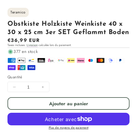
Teramico
Obstkiste Holzkiste Weinkiste 40 x
30 x 25 cm 3er SET Geflammt Boden
Prix
€36,99 EUR
Taxes incluses.
Livraison
calculée lors du paiement.
régulier
377 en stock
Quantité
Diminuer
Augmenter
la
la
quantité
quantité
Ajouter au panier
pour
pour
Obstkiste
Obstkiste
Holzkiste
Holzkiste
Weinkiste
Weinkiste
Plus de moyens de paiement
40
40