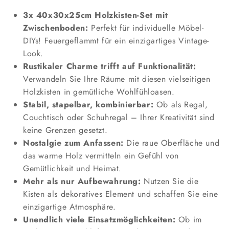
x
x
3x 40x30x25cm Holzkisten-Set mit
30
30
Zwischenboden:
Perfekt für individuelle Möbel-
x
x
DIYs! Feuergeflammt für ein einzigartiges Vintage-
25
25
Look.
cm
cm
3er
3er
Rustikaler Charme trifft auf Funktionalität:
SET
SET
Verwandeln Sie Ihre Räume mit diesen vielseitigen
Geflammt
Geflammt
Holzkisten in gemütliche Wohlfühloasen.
Boden
Boden
Stabil, stapelbar, kombinierbar:
Ob als Regal,
Couchtisch oder Schuhregal – Ihrer Kreativität sind
keine Grenzen gesetzt.
Nostalgie zum Anfassen:
Die raue Oberfläche und
das warme Holz vermitteln ein Gefühl von
Gemütlichkeit und Heimat.
Mehr als nur Aufbewahrung:
Nutzen Sie die
Kisten als dekoratives Element und schaffen Sie eine
einzigartige Atmosphäre.
Unendlich viele Einsatzmöglichkeiten:
Ob im