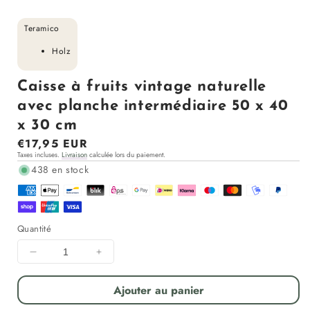
Teramico
Holz
Caisse à fruits vintage naturelle
avec planche intermédiaire 50 x 40
x 30 cm
Prix
€17,95 EUR
Taxes incluses.
Livraison
calculée lors du paiement.
régulier
438 en stock
Quantité
Diminuer
Augmenter
la
la
quantité
quantité
Ajouter au panier
pour
pour