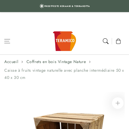
FROSTFESTE KERAMIK & TERRAKOTTA
Aller au
contenu
Panier
Accueil
Coffrets en bois Vintage Nature
Caisse à fruits vintage naturelle avec planche intermédiaire 50 x
40 x 30 cm
Aller aux
informations
sur le produit