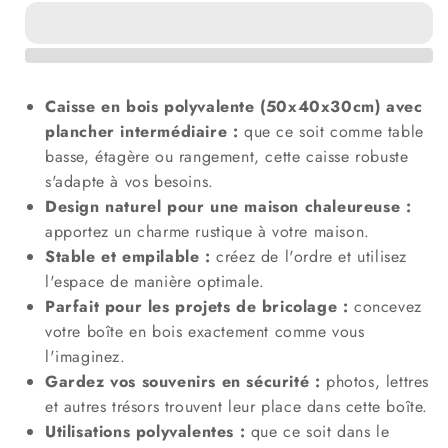
Caisse
Caisse
à
à
fruits
fruits
vintage
vintage
naturelle
naturelle
Caisse en bois polyvalente (50x40x30cm) avec
avec
avec
plancher intermédiaire :
que ce soit comme table
planche
planche
basse, étagère ou rangement, cette caisse robuste
intermédiaire
intermédiaire
50
50
s'adapte à vos besoins.
x
x
Design naturel pour une maison chaleureuse :
40
40
apportez un charme rustique à votre maison.
x
x
Stable et empilable :
créez de l'ordre et utilisez
30
30
l'espace de manière optimale.
cm
cm
Parfait pour les projets de bricolage :
concevez
votre boîte en bois exactement comme vous
l'imaginez.
Gardez vos souvenirs en sécurité :
photos, lettres
et autres trésors trouvent leur place dans cette boîte.
Utilisations polyvalentes :
que ce soit dans le