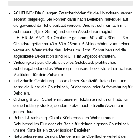
Regal
Regal
50
50
ACHTUNG: Die 6 langen Zwischenböden für die Holzkisten werden
x
x
separat beigelegt. Sie können dann nach Belieben individuell auf
40
40
die gewünschte Höhe verbaut werden. Dies ist sehr einfach mit
x
x
Schrauben (4,5 x 25mm) und einem Akkubohrer möglich.
30cm
30cm
LIEFERUMFANG: 3 x Obstkiste geflammt 50 x 40 x 30cm + 3 x
und
und
Obstkiste geflammt 40 x 30 x 25cm + 6 Ablageböden zum selber
40x30x25
40x30x25
verbauen; Wandstärke des Holzes ca. 1cm. Schrauben und die
6er
6er
abgebildete Dekoration sind NICHT im Angebot enthalten.
SET
SET
Vielseitigkeit pur: Ob als stilvolles Sideboard, praktisches
Längs
Längs
Schuhregal oder edles Weinregal – unsere Holzkiste ist ein wahres
Multitalent für dein Zuhause.
Individuelle Gestaltung: Lasse deiner Kreativität freien Lauf und
setze die Kiste als Couchtisch, Bücherregal oder Aufbewahrung für
Deko ein.
Ordnung & Stil: Schaffe mit unserer Holzkiste nicht nur Platz für
deine Lieblingsstücke, sondern setze auch stilvolle Akzente in
jedem Raum.
Robust & vielseitig: Ob als Bücherregal im Wohnzimmer,
Schuhregal im Flur oder als Basis für deinen eigenen Couchtisch –
unsere Kiste ist ein zuverlässiger Begleiter.
Naturbelassenes Design: Die geflammte Oberfläche verleiht der