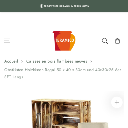
FROSTFESTE KERAMIK & TERRAKOTTA
Aller au
contenu
Panier
Accueil
Caisses en bois flambées neuves
Obstkisten Holzkisten Regal 50 x 40 x 30cm und 40x30x25 6er
SET Längs
Aller aux
informations
sur le produit