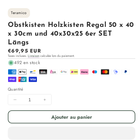
Teramico
Obstkisten Holzkisten Regal 50 x 40
x 30cm und 40x30x25 6er SET
Längs
Prix
€69,95 EUR
Taxes incluses.
Livraison
calculée lors du paiement.
régulier
492 en stock
Quantité
Diminuer
Augmenter
la
la
quantité
quantité
Ajouter au panier
pour
pour
Obstkisten
Obstkisten
Holzkisten
Holzkisten