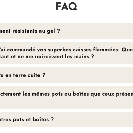
FAQ
ment résistants au gel ?
j'ai commandé vos superbes caisses flammées. Que p
tant et ne me noircissent les mains ?
 en terre cuite ?
xactement les mêmes pots ou boîtes que ceux présen
tres pots et boîtes ?