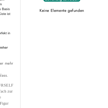
im
s Basis
Keine Elemente gefunden
iste ist
rfekt in
mmter
mer mehr
lass.
YOURSELF
fach zur
e
Figur