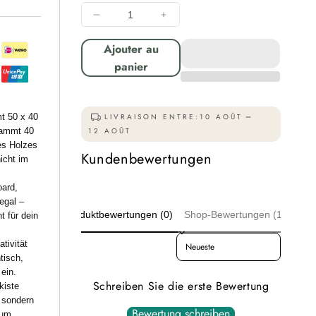
Diminuer
Augmenter
la
la
Ajouter au
quantité
quantité
pour
pour
panier
Obstkisten
Obstkisten
Holzkisten
Holzkisten
Regal
Regal
t 50 x 40
LIVRAISON ENTRE:
10 AOÛT
50
50
lammt 40
12 AOÛT
x
x
es Holzes
40
40
Kundenbewertungen
icht im
x
x
30cm
30cm
oard,
und
und
egal –
40x30x25
40x30x25
Produktbewertungen (0)
Shop-Bewertungen (125)
t für dein
4er
4er
Sort reviews by
tivität
tisch,
ein.
Schreiben Sie die erste Bewertung
kiste
, sondern
Bewertung schreiben
aum.