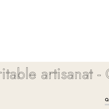
able artisanat - Q
Q