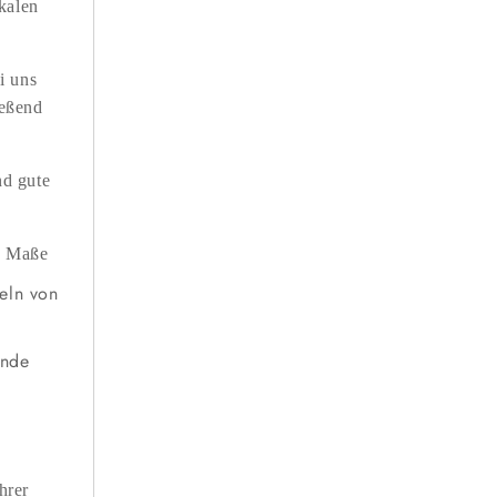
ikalen
i uns
ießend
nd gute
en Maße
eln von
ende
hrer