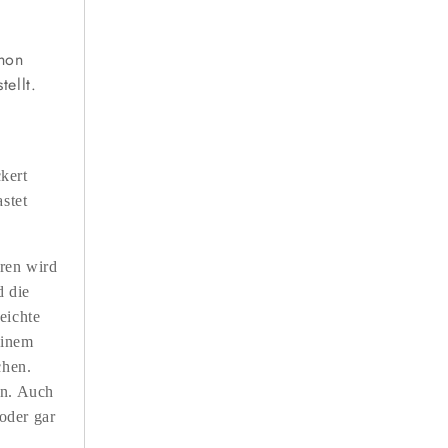
chon
ellt.
kert
stet
ren wird
d die
eichte
einem
chen.
in. Auch
oder gar