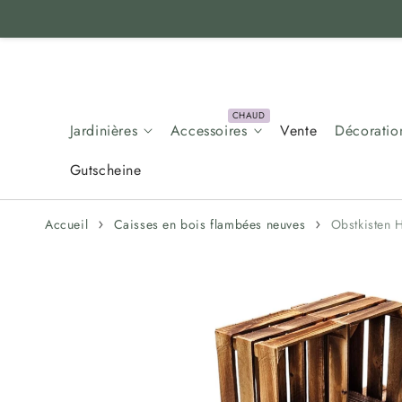
Aller au
contenu
Jardinières
Accessoires
Vente
Décoratio
Gutscheine
Accueil
Caisses en bois flambées neuves
Obstkisten 
Aller aux
informations
sur le produit