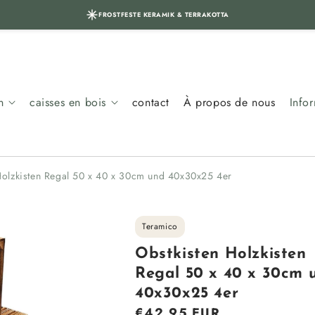
FROSTFESTE KERAMIK & TERRAKOTTA
n
caisses en bois
contact
À propos de nous
Info
Holzkisten Regal 50 x 40 x 30cm und 40x30x25 4er
Teramico
Obstkisten Holzkisten
Regal 50 x 40 x 30cm 
40x30x25 4er
Prix
€42,95 EUR