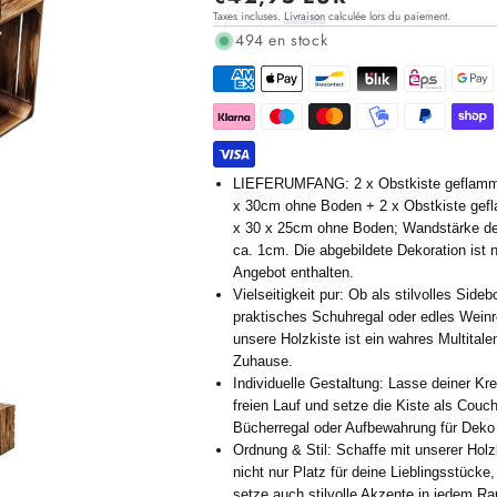
Taxes incluses.
Livraison
calculée lors du paiement.
régulier
494 en stock
LIEFERUMFANG: 2 x Obstkiste geflamm
x 30cm ohne Boden + 2 x Obstkiste gef
x 30 x 25cm ohne Boden; Wandstärke d
ca. 1cm. Die abgebildete Dekoration ist n
Angebot enthalten.
Vielseitigkeit pur: Ob als stilvolles Sideb
praktisches Schuhregal oder edles Weinr
unsere Holzkiste ist ein wahres Multitalen
Zuhause.
Individuelle Gestaltung: Lasse deiner Krea
freien Lauf und setze die Kiste als Couch
Bücherregal oder Aufbewahrung für Deko 
Ordnung & Stil: Schaffe mit unserer Holz
nicht nur Platz für deine Lieblingsstücke
setze auch stilvolle Akzente in jedem R