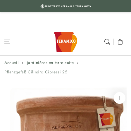
FROSTFESTE KERAMIK & TERRAKOTTA
Aller au
contenu
Panier
Accueil
jardinières en terre cuite
Pflanzgefäß Cilindro Cipressi 25
Aller aux
informations
sur le produit