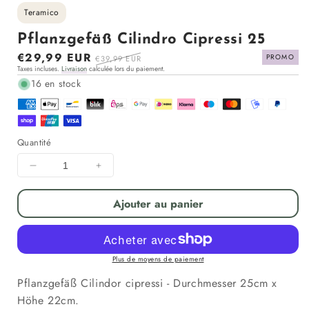
Teramico
Pflanzgefäß Cilindro Cipressi 25
Prix
€29,99 EUR
Prix
PROMO
€39,99 EUR
Taxes incluses.
Livraison
calculée lors du paiement.
en
régulier
16 en stock
solde
Quantité
Diminuer
Augmenter
la
la
quantité
quantité
Ajouter au panier
pour
pour
Pflanzgefäß
Pflanzgefäß
Cilindro
Cilindro
Cipressi
Cipressi
Plus de moyens de paiement
25
25
Pflanzgefäß Cilindor cipressi - Durchmesser 25cm x
Höhe 22cm.