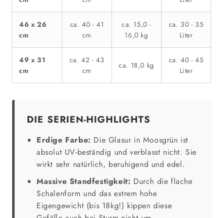
46 x 26
ca. 40 - 41
ca. 15,0 -
ca. 30 - 35
cm
cm
16,0 kg
Liter
49 x 31
ca. 42 - 43
ca. 40 - 45
ca. 18,0 kg
cm
cm
Liter
DIE SERIEN-HIGHLIGHTS
Erdige Farbe:
Die Glasur in Moosgrün ist
absolut UV-beständig und verblasst nicht. Sie
wirkt sehr natürlich, beruhigend und edel.
Massive Standfestigkeit:
Durch die flache
Schalenform und das extrem hohe
Eigengewicht (bis 18kg!) kippen diese
Gefäße auch bei Sturm nicht um.