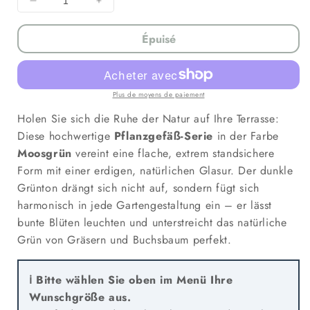
Diminuer
Augmenter
la
la
quantité
quantité
Épuisé
pour
pour
Pflanzgefäß
Pflanzgefäß
Keramik
Keramik
&quot;Bavaria&quot;
&quot;Bavaria&quot;
Plus de moyens de paiement
Moosgrün
Moosgrün
Holen Sie sich die Ruhe der Natur auf Ihre Terrasse:
Ø
Ø
Diese hochwertige
Pflanzgefäß-Serie
in der Farbe
24
24
-
-
Moosgrün
vereint eine flache, extrem standsichere
49
49
Form mit einer erdigen, natürlichen Glasur. Der dunkle
cm
cm
Grünton drängt sich nicht auf, sondern fügt sich
Frostfest
Frostfest
harmonisch in jede Gartengestaltung ein – er lässt
bunte Blüten leuchten und unterstreicht das natürliche
Grün von Gräsern und Buchsbaum perfekt.
ℹ️ Bitte wählen Sie oben im Menü Ihre
Wunschgröße aus.