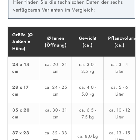
Hier finden Sie die technischen Daten der sechs
verfügbaren Varianten im Vergleich:
Größe (Ø
Ø Innen
Gewicht
Pflanzvolume
Außen x
(Öffnung)
(ca.)
(ca.)
Höhe)
24 x 14
ca. 20 - 21
ca. 3,0 -
ca. 3 - 4
cm
cm
3,5 kg
Liter
28 x 17
ca. 24 - 25
ca. 4,0 -
ca. 5 - 6
cm
cm
5,0 kg
Liter
35 x 20
ca. 30 - 31
ca. 6,5 -
ca. 10 - 12
cm
cm
7,5 kg
Liter
37 x 23
ca. 32 - 33
ca. 13 - 15
ca. 8,0 kg
cm
cm
Liter