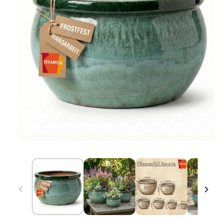
Ouvrir
le
média
1
dans
la
modale