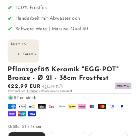
✔
100% Frostfest
✔
Handarbeit mit Abwasserloch
✔
Schwere Ware | Massive Qualität
Teramico
Keramik
Pflanzgefäß Keramik "EGG-POT"
Bronze - Ø 21 - 38cm Frostfest
Prix
€22,99 EUR
Prix
PROMO
€28,99 EUR
Taxes incluses.
Livraison
calculée lors du paiement.
en
régulier
87 en stock
solde
Größe:
21 x 18 cm