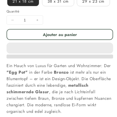
21 x 18 cm
38 x 31 cm
29 x 23 cm
Quantité
Diminuer
Augmenter
la
la
quantité
quantité
Ajouter au panier
pour
pour
Pflanzgefäß
Pflanzgefäß
Keramik
Keramik
&quot;EGG-
&quot;EGG-
POT&quot;
POT&quot;
Ein Hauch von Luxus für Garten und Wohnzimmer: Der
Bronze
Bronze
-
-
"Egg Pot"
in der Farbe
Bronzo
ist mehr als nur ein
Ø
Ø
Blumentopf – er ist ein Design-Objekt. Die Oberfläche
21
21
fasziniert durch eine lebendige,
metallisch
-
-
schimmernde Glasur
, die je nach Lichteinfall
38cm
38cm
zwischen tiefem Braun, Bronze und kupfernen Nuancen
Frostfest
Frostfest
changiert. Die moderne, randlose Ei-Form wirkt
organisch und edel zugleich.