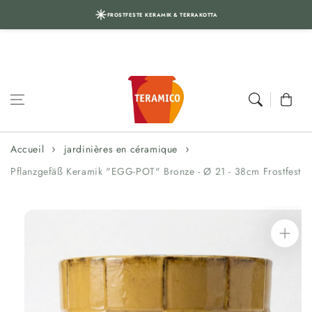
FROSTFESTE KERAMIK & TERRAKOTTA
Aller au
contenu
Panier
Accueil
jardinières en céramique
Pflanzgefäß Keramik "EGG-POT" Bronze - Ø 21 - 38cm Frostfest
Aller aux
informations
sur le produit