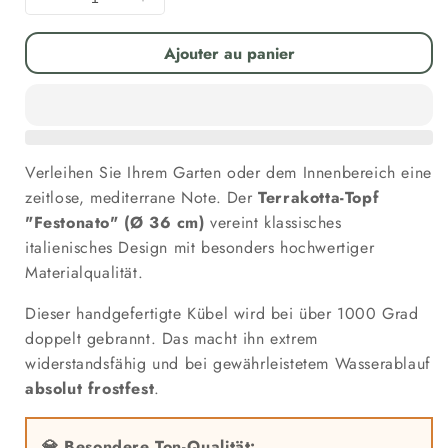
Diminuer
Augmenter
la
la
quantité
quantité
Ajouter au panier
pour
pour
Terrakotta
Terrakotta
Pflanzkübel
Pflanzkübel
&quot;Festonato&quot;
&quot;Festonato&quot;
–
–
Verleihen Sie Ihrem Garten oder dem Innenbereich eine
Ø
Ø
36
36
zeitlose, mediterrane Note. Der
Terrakotta-Topf
cm
cm
"Festonato" (Ø 36 cm)
vereint klassisches
–
–
italienisches Design mit besonders hochwertiger
Italienisches
Italienisches
Materialqualität.
Design
Design
–
–
Dieser handgefertigte Kübel wird bei über 1000 Grad
Handarbeit
Handarbeit
doppelt gebrannt. Das macht ihn extrem
–
–
widerstandsfähig und bei gewährleistetem Wasserablauf
Frostfest
Frostfest
absolut frostfest
.
💎 Besondere Ton-Qualität: