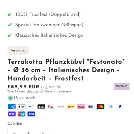
✔
100% Frostfest (Doppelbrand)
✔
Spezial-Ton (weniger Grünspan)
✔
Klassisches italienisches Design
Teramico
Terrakotta Pflanzkübel "Festonato"
– Ø 36 cm – Italienisches Design –
Handarbeit – Frostfest
Prix
€59,99 EUR
Prix
PROMO
€64,99 EUR
Taxes incluses.
Livraison
calculée lors du paiement.
en
régulier
18 en stock
solde
Quantité