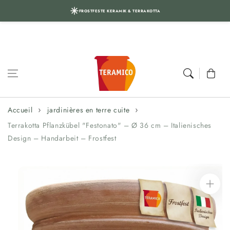
FROSTFESTE KERAMIK & TERRAKOTTA
Aller au
contenu
Panier
Accueil
jardinières en terre cuite
Terrakotta Pflanzkübel "Festonato" – Ø 36 cm – Italienisches
Design – Handarbeit – Frostfest
Aller aux
informations
sur le produit