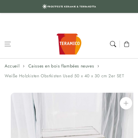
FROSTFESTE KERAMIK & TERRAKOTTA
Aller au
contenu
Panier
Accueil
Caisses en bois flambées neuves
Weiße Holzkisten Obstkisten Used 50 x 40 x 30 cm 2er SET
Aller aux
informations
sur le produit