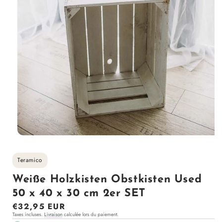
Ouvrir
le
média
Teramico
1
dans
la
Weiße Holzkisten Obstkisten Used
modale
50 x 40 x 30 cm 2er SET
Prix
€32,95 EUR
Taxes incluses.
Livraison
calculée lors du paiement.
régulier