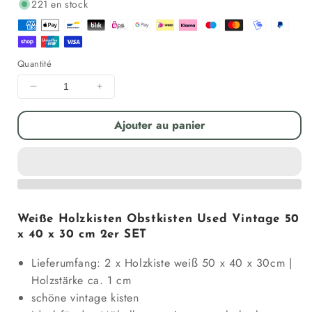
221 en stock
Quantité
Diminuer
Augmenter
la
la
quantité
quantité
Ajouter au panier
pour
pour
Weiße
Weiße
Holzkisten
Holzkisten
Obstkisten
Obstkisten
Used
Used
50
50
Weiße Holzkisten Obstkisten Used Vintage 50
x
x
x 40 x 30 cm 2er SET
40
40
x
x
Lieferumfang: 2 x Holzkiste weiß 50 x 40 x 30cm |
30
30
Holzstärke ca. 1 cm
cm
cm
schöne vintage kisten
2er
2er
SET
SET