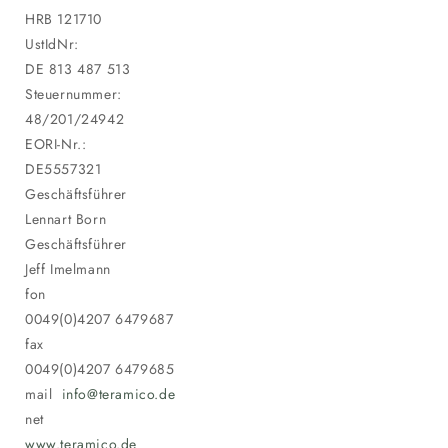
HRB 121710
UstIdNr:
DE 813 487 513
Steuernummer:
48/201/24942
EORI-Nr.:
DE5557321
Geschäftsführer
Lennart Born
Geschäftsführer
Jeff Imelmann
fon
0049(0)4207 6479687
fax
0049(0)4207 6479685
mail
info@teramico.de
net
www.teramico.de