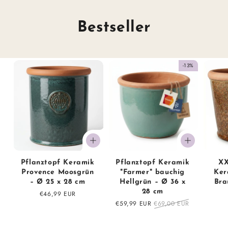
Bestseller
-13%
Pflanztopf Keramik
Pflanztopf Keramik
XX
Provence Moosgrün
"Farmer" bauchig
Ker
– Ø 25 x 28 cm
Hellgrün – Ø 36 x
Bra
28 cm
Normaler
€46,99 EUR
Preis
Sonderpreis
€59,99 EUR
Normaler
€69,00 EUR
Preis