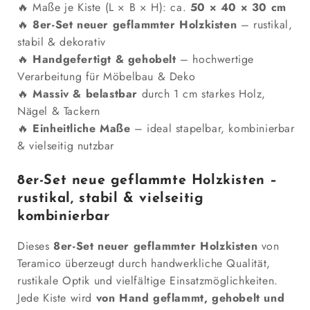
🔥 Maße je Kiste (L × B × H): ca.
50 × 40 × 30 cm
8er
8er
🔥
8er-Set neuer geflammter Holzkisten
– rustikal,
SET
SET
stabil & dekorativ
TOP
TOP
verringern
erhöhen
🔥
Handgefertigt & gehobelt
– hochwertige
Verarbeitung für Möbelbau & Deko
🔥
Massiv & belastbar
durch 1 cm starkes Holz,
Nägel & Tackern
🔥
Einheitliche Maße
– ideal stapelbar, kombinierbar
& vielseitig nutzbar
8er-Set neue geflammte Holzkisten –
rustikal, stabil & vielseitig
kombinierbar
Dieses
8er-Set neuer geflammter Holzkisten
von
Teramico überzeugt durch handwerkliche Qualität,
rustikale Optik und vielfältige Einsatzmöglichkeiten.
Jede Kiste wird
von Hand geflammt, gehobelt und