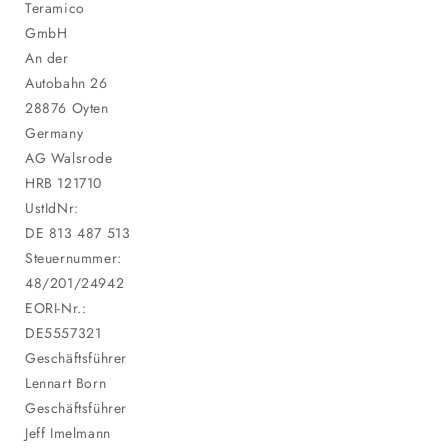
Teramico
GmbH
An der
Autobahn 26
28876 Oyten
Germany
AG Walsrode
HRB 121710
UstIdNr:
DE 813 487 513
Steuernummer:
48/201/24942
EORI-Nr.:
DE5557321
Geschäftsführer
Lennart Born
Geschäftsführer
Jeff Imelmann