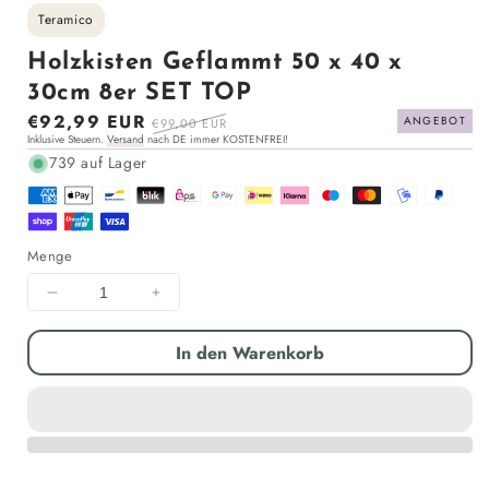
Teramico
Holzkisten Geflammt 50 x 40 x
30cm 8er SET TOP
Sonderpreis
€92,99 EUR
Normaler
ANGEBOT
€99,00 EUR
Inklusive Steuern.
Versand
nach DE immer KOSTENFREI!
Preis
739 auf Lager
Menge
Menge
Menge
für
für
Holzkisten
Holzkisten
In den Warenkorb
Geflammt
Geflammt
50
50
x
x
40
40
x
x
30cm
30cm