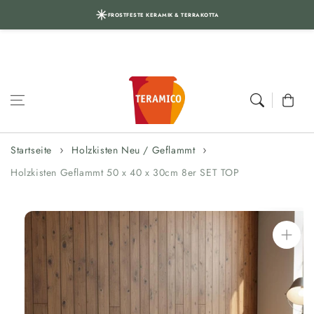
FROSTFESTE KERAMIK & TERRAKOTTA
Zum Inhalt
springen
Warenkor
Startseite
Holzkisten Neu / Geflammt
Holzkisten Geflammt 50 x 40 x 30cm 8er SET TOP
Zur
Produktinformation
springen