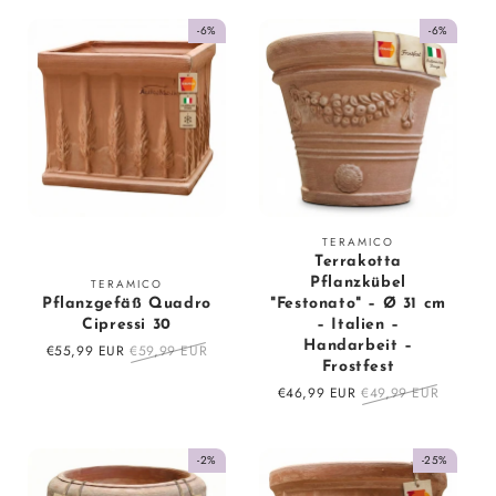
-6%
-6%
Vendor:
TERAMICO
Terrakotta
Vendor:
Pflanzkübel
TERAMICO
Pflanzgefäß Quadro
"Festonato" – Ø 31 cm
Cipressi 30
– Italien –
Handarbeit –
Sale
€55,99 EUR
Regular
€59,99 EUR
Frostfest
price
price
Sale
€46,99 EUR
Regular
€49,99 EUR
price
price
-2%
-25%