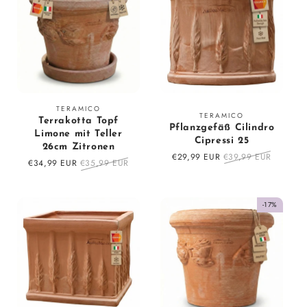
Vendor:
TERAMICO
Vendor:
TERAMICO
Terrakotta Topf
Pflanzgefäß Cilindro
Limone mit Teller
Cipressi 25
26cm Zitronen
Sale
€29,99 EUR
Regular
€39,99 EUR
Sale
€34,99 EUR
Regular
€35,99 EUR
price
price
price
price
-17%