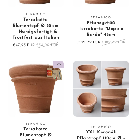
Vendor:
TERAMICO
Vendor:
TERAMICO
Terrakotta
Pflanzgefäß
Blumentopf Ø 35 cm
Terrakotta "Doppio
– Handgefertigt &
Bordo" 45cm
Frostfest aus Italien
Sale
€102,99 EUR
Regular
€109,99 EUR
Sale
€47,95 EUR
Regular
€54,99 EUR
price
price
price
price
-7%
Vendor:
TERAMICO
Vendor:
TERAMICO
Terrakotta
XXL Keramik
Blumentopf Ø
Pflanztopf 110cm Ø –