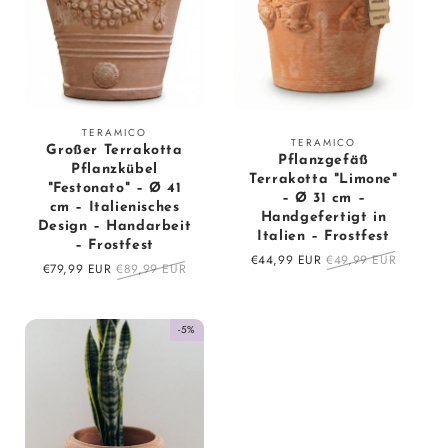
Vendor:
TERAMICO
Vendor:
TERAMICO
Großer Terrakotta
Pflanzgefäß
Pflanzkübel
Terrakotta "Limone"
"Festonato" – Ø 41
– Ø 31 cm –
cm – Italienisches
Handgefertigt in
Design – Handarbeit
Italien – Frostfest
– Frostfest
Sale
€44,99 EUR
Regular
€49,99 EUR
Sale
€79,99 EUR
Regular
€89,99 EUR
price
price
price
price
-5%