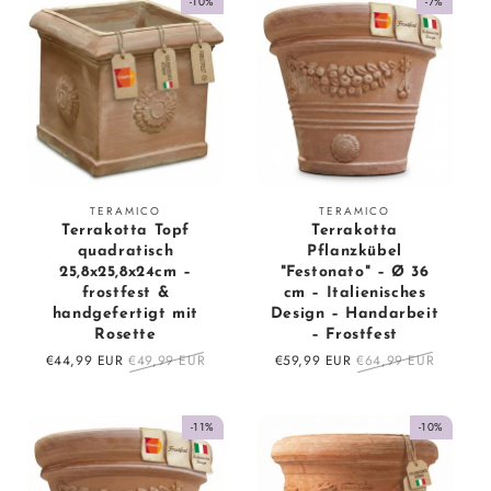
-10%
-7%
Vendor:
Vendor:
TERAMICO
TERAMICO
Terrakotta Topf
Terrakotta
quadratisch
Pflanzkübel
25,8x25,8x24cm –
"Festonato" – Ø 36
frostfest &
cm – Italienisches
handgefertigt mit
Design – Handarbeit
Rosette
– Frostfest
Sale
€44,99 EUR
Regular
€49,99 EUR
Sale
€59,99 EUR
Regular
€64,99 EUR
price
price
price
price
-11%
-10%