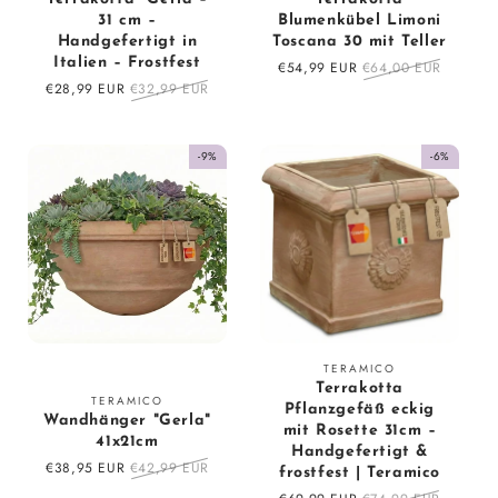
31 cm –
Blumenkübel Limoni
Handgefertigt in
Toscana 30 mit Teller
Italien – Frostfest
Sale
€54,99 EUR
Regular
€64,00 EUR
Sale
€28,99 EUR
Regular
€32,99 EUR
price
price
price
price
-9%
-6%
Vendor:
TERAMICO
Terrakotta
Vendor:
TERAMICO
Pflanzgefäß eckig
Wandhänger "Gerla"
mit Rosette 31cm –
41x21cm
Handgefertigt &
Sale
€38,95 EUR
Regular
€42,99 EUR
frostfest | Teramico
price
price