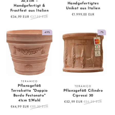
30,5 cm –
Handgefertigtes
Handgefertigt &
Unikat aus Italien
Frostfest aus Italien
Regular
€1.999,00 EUR
Sale
€34,99 EUR
Regular
€37,99 EUR
price
price
price
-49%
-7%
Vendor:
TERAMICO
Vendor:
Pflanzgefäß
TERAMICO
Terrakotta "Doppio
Pflanzgefäß Cilindro
Bordo Festonato"
Cipressi 30
41cm 2.Wahl
Sale
€52,99 EUR
Regular
€56,99 EUR
Sale
€44,99 EUR
Regular
€89,00 EUR
price
price
price
price