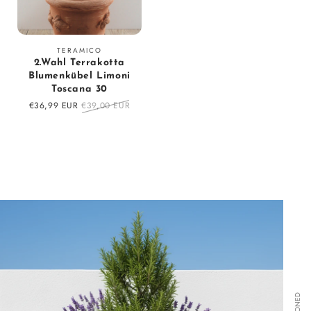
Vendor:
TERAMICO
2.Wahl Terrakotta
Blumenkübel Limoni
Toscana 30
Sale
€36,99 EUR
Regular
€39,00 EUR
price
price