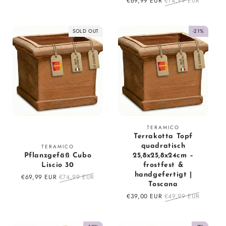
Sale
€69,99 EUR
Regular
€74,99 EUR
price
price
SOLD OUT
-21%
Vendor:
TERAMICO
Terrakotta Topf
Vendor:
quadratisch
TERAMICO
Pflanzgefäß Cubo
25,8x25,8x24cm –
Liscio 30
frostfest &
handgefertigt |
Sale
€69,99 EUR
Regular
€74,99 EUR
Toscana
price
price
Sale
€39,00 EUR
Regular
€49,99 EUR
price
price