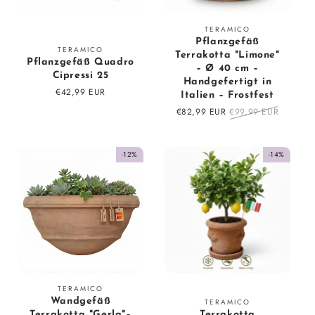
Vendor:
TERAMICO
Pflanzgefäß
Vendor:
TERAMICO
Terrakotta "Limone"
Pflanzgefäß Quadro
– Ø 40 cm –
Cipressi 25
Handgefertigt in
Regular
€42,99 EUR
Italien – Frostfest
price
Sale
€82,99 EUR
Regular
€99,99 EUR
price
price
-12%
-14%
Vendor:
TERAMICO
Vendor:
Wandgefäß
TERAMICO
Terrakotta "Gerla"–
Terrakotta