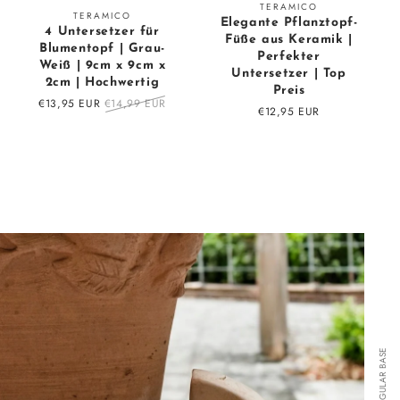
Vendor:
TERAMICO
Vendor:
TERAMICO
Elegante Pflanztopf-
4 Untersetzer für
Füße aus Keramik |
Blumentopf | Grau-
Perfekter
Weiß | 9cm x 9cm x
Untersetzer | Top
2cm | Hochwertig
Preis
Sale
€13,95 EUR
Regular
€14,99 EUR
Regular
€12,95 EUR
price
price
price