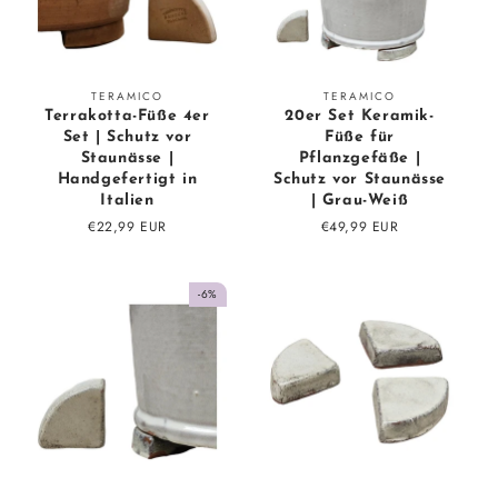
Vendor:
Vendor:
TERAMICO
TERAMICO
Terrakotta-Füße 4er
20er Set Keramik-
Set | Schutz vor
Füße für
Staunässe |
Pflanzgefäße |
Handgefertigt in
Schutz vor Staunässe
Italien
| Grau-Weiß
Regular
€22,99 EUR
Regular
€49,99 EUR
price
price
-6%