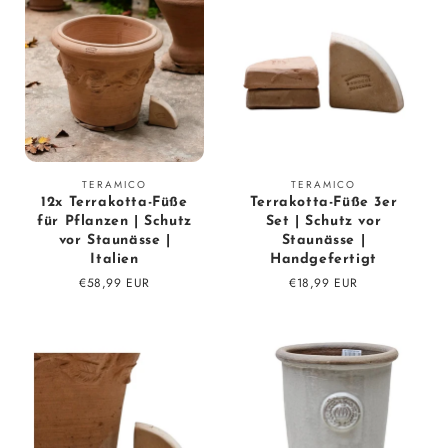
c
t
i
o
n
Vendor:
Vendor:
TERAMICO
TERAMICO
:
12x Terrakotta-Füße
Terrakotta-Füße 3er
für Pflanzen | Schutz
Set | Schutz vor
vor Staunässe |
Staunässe |
Italien
Handgefertigt
Regular
€58,99 EUR
Regular
€18,99 EUR
price
price