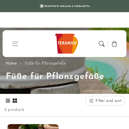
FROSTFESTE KERAMIK & TERRAKOTTA
Skip to content
Cart
Home
Füße für Pflanzgefäße
C
Füße für Pflanzgefäße
o
l
Filter and sort
l
6 products
e