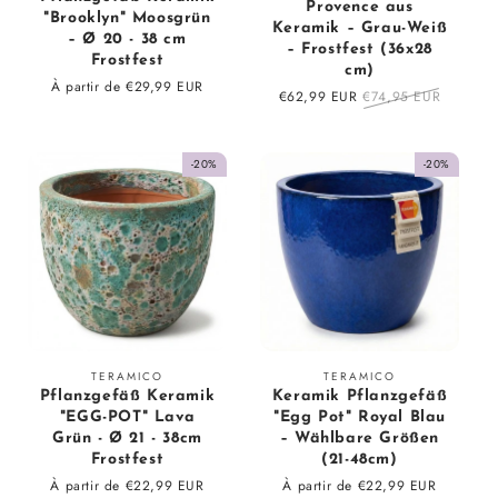
:
Provence aus
"Brooklyn" Moosgrün
Keramik – Grau-Weiß
– Ø 20 - 38 cm
– Frostfest (36x28
Frostfest
cm)
Prix
À partir de €29,99 EUR
Prix
€62,99 EUR
Prix
€74,95 EUR
régulier
en
régulier
solde
-20%
-20%
Fournisseur
Fournisseur
TERAMICO
TERAMICO
Pflanzgefäß Keramik
Keramik Pflanzgefäß
:
:
"EGG-POT" Lava
"Egg Pot" Royal Blau
Grün - Ø 21 - 38cm
– Wählbare Größen
Frostfest
(21-48cm)
Prix
À partir de €22,99 EUR
Prix
Prix
À partir de €22,99 EUR
Prix