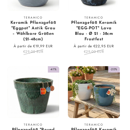
Fournisseur
Fournisseur
TERAMICO
TERAMICO
Keramik Pflanzgefäß
Pflanzgefäß Keramik
:
:
"Eggpot" Antik Grau
"EGG-POT" Lava
– Wählbare Größen
Blau - Ø 21 - 38cm
(21-48cm)
Frostfest
Prix
À partir de €19,99 EUR
Prix
Prix
À partir de €22,95 EUR
Prix
en
€29,00 EUR
régulier
en
€29,00 EUR
régulier
solde
solde
-41%
-20%
Fournisseur
Fournisseur
TERAMICO
TERAMICO
Pflanzgefäß "Round
Pflanzgefäß Keramik