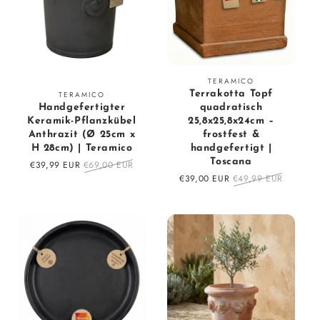
Fournisseur
TERAMICO
Fournisseur
Terrakotta Topf
TERAMICO
:
Handgefertigter
quadratisch
:
Keramik-Pflanzkübel
25,8x25,8x24cm –
Anthrazit (Ø 25cm x
frostfest &
H 28cm) | Teramico
handgefertigt |
Toscana
Prix
€39,99 EUR
Prix
€69,00 EUR
en
régulier
Prix
€39,00 EUR
Prix
€49,99 EUR
solde
en
régulier
solde