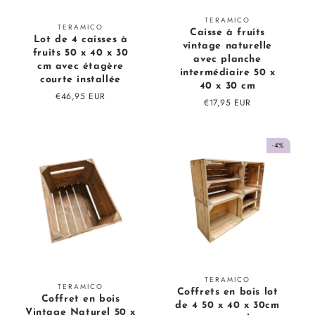
Fournisseur
TERAMICO
Fournisseur
TERAMICO
Caisse à fruits
:
Lot de 4 caisses à
:
vintage naturelle
fruits 50 x 40 x 30
avec planche
cm avec étagère
intermédiaire 50 x
courte installée
40 x 30 cm
Prix
€46,95 EUR
Prix
€17,95 EUR
régulier
régulier
-4%
Fournisseur
TERAMICO
Fournisseur
TERAMICO
Coffrets en bois lot
:
Coffret en bois
:
de 4 50 x 40 x 30cm
Vintage Naturel 50 x