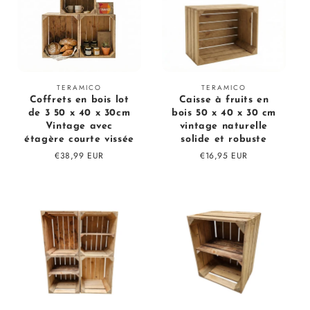
Fournisseur
Fournisseur
TERAMICO
TERAMICO
Coffrets en bois lot
Caisse à fruits en
:
:
de 3 50 x 40 x 30cm
bois 50 x 40 x 30 cm
Vintage avec
vintage naturelle
étagère courte vissée
solide et robuste
Prix
€38,99 EUR
Prix
€16,95 EUR
régulier
régulier