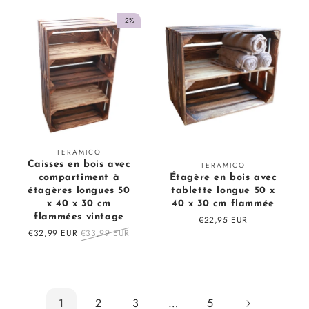
-2%
Fournisseur
TERAMICO
Fournisseur
Caisses en bois avec
TERAMICO
:
compartiment à
Étagère en bois avec
:
étagères longues 50
tablette longue 50 x
x 40 x 30 cm
40 x 30 cm flammée
flammées vintage
Prix
€22,95 EUR
Prix
€32,99 EUR
Prix
€33,99 EUR
régulier
en
régulier
solde
1
2
3
…
5