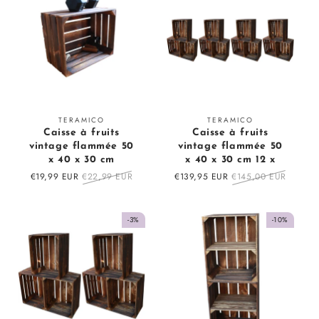
Fournisseur
Fournisseur
TERAMICO
TERAMICO
Caisse à fruits
Caisse à fruits
:
:
vintage flammée 50
vintage flammée 50
x 40 x 30 cm
x 40 x 30 cm 12 x
Prix
€19,99 EUR
Prix
€22,99 EUR
Prix
€139,95 EUR
Prix
€145,00 EUR
en
régulier
en
régulier
solde
solde
-3%
-10%