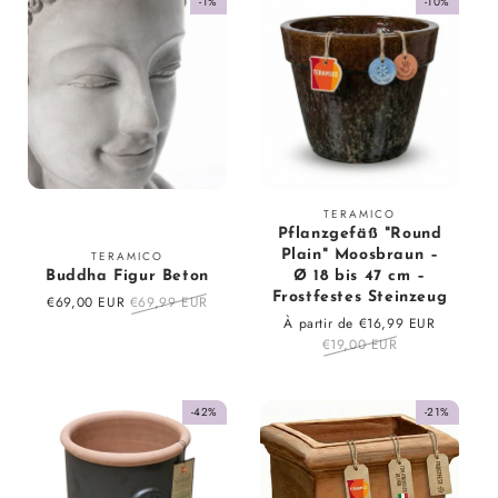
-1%
-10%
Fournisseur
TERAMICO
Pflanzgefäß "Round
:
Fournisseur
Plain" Moosbraun –
TERAMICO
Buddha Figur Beton
Ø 18 bis 47 cm –
:
Frostfestes Steinzeug
Prix
€69,00 EUR
Prix
€69,99 EUR
en
régulier
Prix
À partir de €16,99 EUR
Prix
solde
en
€19,00 EUR
régulier
solde
-42%
-21%