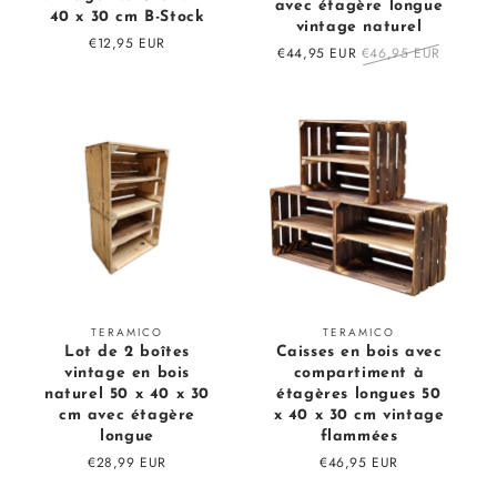
avec étagère longue
40 x 30 cm B-Stock
vintage naturel
Prix
€12,95 EUR
Prix
€44,95 EUR
Prix
€46,95 EUR
régulier
en
régulier
solde
Fournisseur
Fournisseur
TERAMICO
TERAMICO
Lot de 2 boîtes
Caisses en bois avec
:
:
vintage en bois
compartiment à
naturel 50 x 40 x 30
étagères longues 50
cm avec étagère
x 40 x 30 cm vintage
longue
flammées
Prix
€28,99 EUR
Prix
€46,95 EUR
régulier
régulier