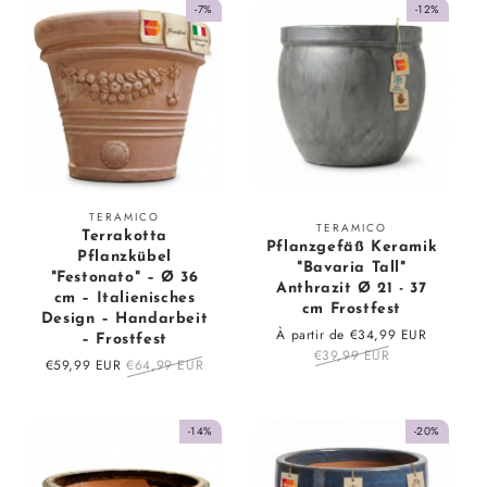
-7%
-12%
Fournisseur
TERAMICO
Fournisseur
TERAMICO
Terrakotta
:
Pflanzgefäß Keramik
:
Pflanzkübel
"Bavaria Tall"
"Festonato" – Ø 36
Anthrazit Ø 21 - 37
cm – Italienisches
cm Frostfest
Design – Handarbeit
Prix
À partir de €34,99 EUR
Prix
– Frostfest
en
€39,99 EUR
régulier
Prix
€59,99 EUR
Prix
€64,99 EUR
solde
en
régulier
solde
-14%
-20%