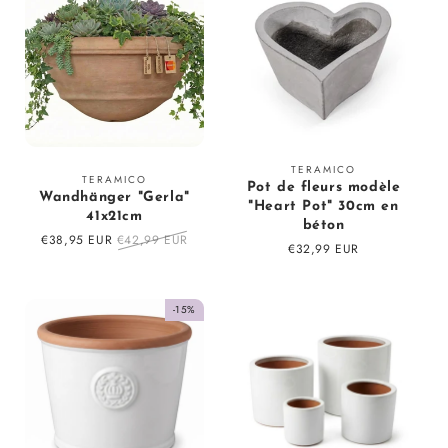
Fournisseur
TERAMICO
Fournisseur
TERAMICO
Pot de fleurs modèle
:
Wandhänger "Gerla"
:
"Heart Pot" 30cm en
41x21cm
béton
Prix
€38,95 EUR
Prix
€42,99 EUR
Prix
€32,99 EUR
en
régulier
régulier
solde
-15%