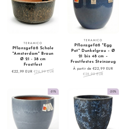
Fournisseur
TERAMICO
Fournisseur
TERAMICO
Pflanzgefäß "Egg
:
Pflanzgefäß Schale
:
Pot" Dunkelgrau – Ø
"Amsterdam" Braun
21 bis 48 cm –
Ø 21 - 38 cm
Frostfestes Steinzeug
Frostfest
Prix
À partir de €22,99 EUR
Prix
Prix
€22,99 EUR
Prix
€26,99 EUR
en
€28,99 EUR
régulier
en
régulier
solde
solde
-31%
-20%