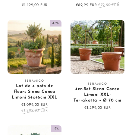
Prix
€1.199,00 EUR
Prix
€69,99 EUR
Prix
€79,99 EUR
régulier
en
régulier
solde
-15%
Fournisseur
TERAMICO
Fournisseur
TERAMICO
Lot de 4 pots de
:
4er-Set Siena Conca
:
fleurs Siena Conca
Limoni XXL-
Limoni 54x46cm XXL
Terrakotta – Ø 70 cm
Prix
€1.099,00 EUR
Prix
Prix
€1.299,00 EUR
en
€1.299,00 EUR
régulier
régulier
solde
-9%