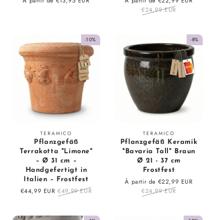
Prix
À partir de €13,95 EUR
Prix
À partir de €22,99 EUR
Prix
régulier
en
€24,99 EUR
régulier
solde
-10%
-8%
Fournisseur
Fournisseur
TERAMICO
TERAMICO
Pflanzgefäß
Pflanzgefäß Keramik
:
:
Terrakotta "Limone"
"Bavaria Tall" Braun
– Ø 31 cm –
Ø 21 - 37 cm
Handgefertigt in
Frostfest
Italien – Frostfest
Prix
À partir de €22,99 EUR
Prix
Prix
€44,99 EUR
Prix
€49,99 EUR
en
€24,99 EUR
régulier
en
régulier
solde
solde