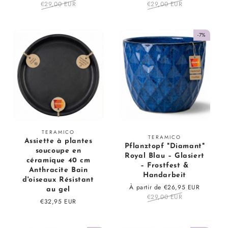
en
€29,00 EUR
régulier
en
€29,00 EUR
régulier
solde
solde
-7%
Fournisseur
TERAMICO
Fournisseur
TERAMICO
Assiette à plantes
:
Pflanztopf "Diamant"
:
soucoupe en
Royal Blau – Glasiert
céramique 40 cm
– Frostfest &
Anthracite Bain
Handarbeit
d'oiseaux Résistant
Prix
À partir de €26,95 EUR
Prix
au gel
en
€29,00 EUR
régulier
Prix
€32,95 EUR
solde
régulier