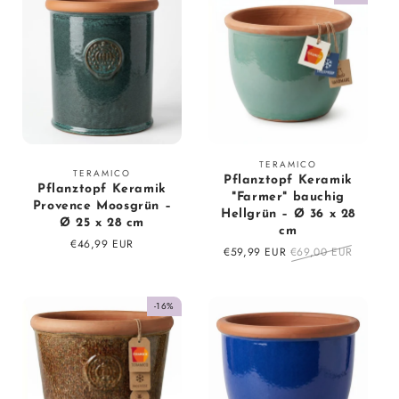
c
t
i
o
n
Fournisseur
TERAMICO
Fournisseur
TERAMICO
:
Pflanztopf Keramik
:
Pflanztopf Keramik
:
"Farmer" bauchig
Provence Moosgrün –
Hellgrün – Ø 36 x 28
Ø 25 x 28 cm
cm
Prix
€46,99 EUR
Prix
€59,99 EUR
Prix
€69,00 EUR
régulier
en
régulier
solde
-16%