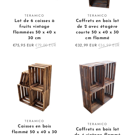
Fournisseur
Fournisseur
TERAMICO
TERAMICO
Lot de 6 caisses à
Coffrets en bois lot
:
:
fruits vintage
de 2 avec étagère
flammées 50 x 40 x
courte 50 x 40 x 30
30 cm
cm flammé
Prix
€75,95 EUR
Prix
€79,00 EUR
Prix
€32,99 EUR
Prix
€36,99 EUR
en
régulier
en
régulier
solde
solde
Fournisseur
TERAMICO
Fournisseur
TERAMICO
Caisses en bois
:
Coffrets en bois lot
:
flammé 50 x 40 x 30