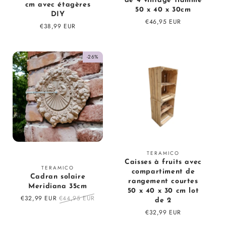
de 4 vintage flammé
cm avec étagères
50 x 40 x 30cm
DIY
Prix
€46,95 EUR
Prix
€38,99 EUR
régulier
régulier
-26%
Fournisseur
TERAMICO
Caisses à fruits avec
:
Fournisseur
TERAMICO
compartiment de
Cadran solaire
:
rangement courtes
Meridiana 35cm
50 x 40 x 30 cm lot
Prix
€32,99 EUR
Prix
€44,95 EUR
de 2
en
régulier
Prix
€32,99 EUR
solde
régulier