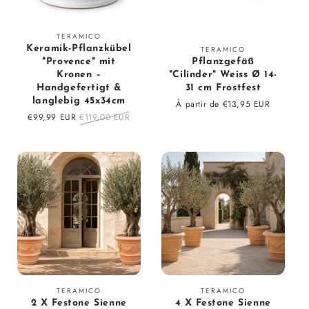
Fournisseur
TERAMICO
Fournisseur
Keramik-Pflanzkübel
TERAMICO
:
"Provence" mit
Pflanzgefäß
:
Kronen –
"Cilinder" Weiss Ø 14-
Handgefertigt &
31 cm Frostfest
langlebig 45x34cm
Prix
À partir de €13,95 EUR
Prix
€99,99 EUR
Prix
€119,00 EUR
régulier
en
régulier
solde
Fournisseur
Fournisseur
TERAMICO
TERAMICO
2 X Festone Sienne
4 X Festone Sienne
:
: