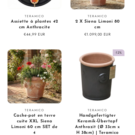
Fournisseur
Fournisseur
TERAMICO
TERAMICO
Assiette à plantes 42
2 X Siena Limoni 80
:
:
cm Anthracite
cm
Prix
€44,99 EUR
Prix
€1.099,00 EUR
régulier
régulier
-12%
Fournisseur
Fournisseur
TERAMICO
TERAMICO
Cache-pot en terre
Handgefertigter
:
:
cuite XXL Siena
Keramik-Übertopf
Limoni 60 cm SET de
Anthrazit (Ø 33cm x
4
H 38cm) | Teramico