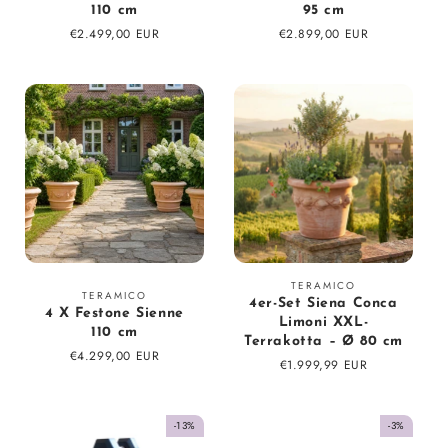
110 cm
95 cm
Prix
€2.499,00 EUR
Prix
€2.899,00 EUR
régulier
régulier
Fournisseur
TERAMICO
Fournisseur
TERAMICO
4er-Set Siena Conca
:
4 X Festone Sienne
:
Limoni XXL-
110 cm
Terrakotta – Ø 80 cm
Prix
€4.299,00 EUR
Prix
€1.999,99 EUR
régulier
régulier
-13%
-3%