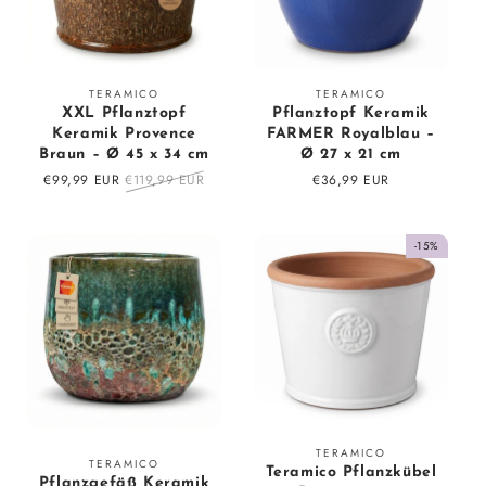
Fournisseur
Fournisseur
TERAMICO
TERAMICO
XXL Pflanztopf
Pflanztopf Keramik
:
:
Keramik Provence
FARMER Royalblau –
Braun – Ø 45 x 34 cm
Ø 27 x 21 cm
Prix
€99,99 EUR
Prix
€119,99 EUR
Prix
€36,99 EUR
en
régulier
régulier
solde
-15%
Fournisseur
TERAMICO
Fournisseur
TERAMICO
Teramico Pflanzkübel
:
Pflanzgefäß Keramik