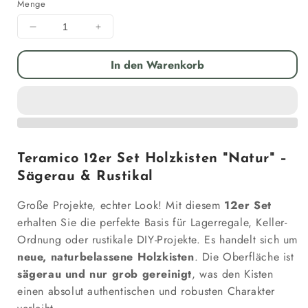
Menge
Menge
Menge
für
für
Holzkisten
Holzkisten
In den Warenkorb
12er
12er
Set
Set
50
50
x
x
40
40
x
x
Teramico 12er Set Holzkisten "Natur" –
30cm
30cm
Sägerau & Rustikal
Vintage
Vintage
Natur
Natur
Große Projekte, echter Look! Mit diesem
12er Set
massiv
massiv
und
und
erhalten Sie die perfekte Basis für Lagerregale, Keller-
stabil
stabil
Ordnung oder rustikale DIY-Projekte. Es handelt sich um
verringern
erhöhen
neue, naturbelassene Holzkisten
. Die Oberfläche ist
sägerau und nur grob gereinigt
, was den Kisten
einen absolut authentischen und robusten Charakter