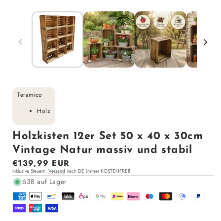
Teramico
Holz
Holzkisten 12er Set 50 x 40 x 30cm
Vintage Natur massiv und stabil
Normaler
€139,99 EUR
Inklusive Steuern.
Versand
nach DE immer KOSTENFREI!
Preis
638 auf Lager