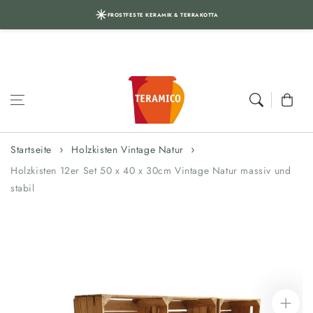
FROSTFESTE KERAMIK & TERRAKOTTA
Zum Inhalt
springen
Warenkor
Startseite
Holzkisten Vintage Natur
Holzkisten 12er Set 50 x 40 x 30cm Vintage Natur massiv und
stabil
Zur
Produktinformation
springen