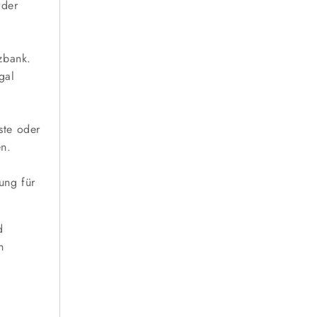
oder
zbank.
gal
ste oder
en.
ung für
d
n