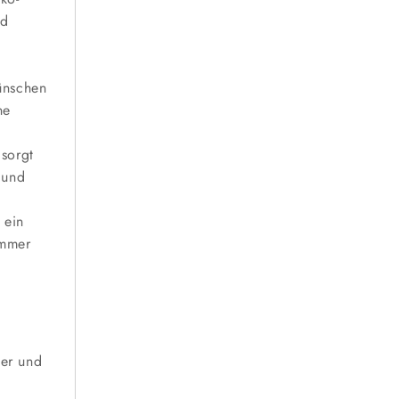
nd
ünschen
ne
sorgt
 und
 ein
immer
her und