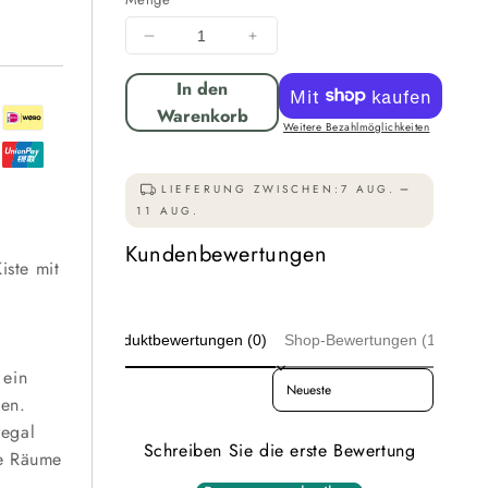
Menge
Menge
für
für
In den
Holzkiste
Holzkiste
2er
2er
Warenkorb
Weitere Bezahlmöglichkeiten
Set
Set
Geflammt
Geflammt
Ablage
Ablage
LIEFERUNG ZWISCHEN:
7 AUG.
kurz
kurz
11 AUG.
50
50
Kundenbewertungen
x
x
iste mit
40
40
x
x
30cm
30cm
Produktbewertungen (0)
Regalkisten
Regalkisten
Shop-Bewertungen (125)
verringern
erhöhen
 ein
Sort reviews by
hen.
egal
Schreiben Sie die erste Bewertung
ne Räume