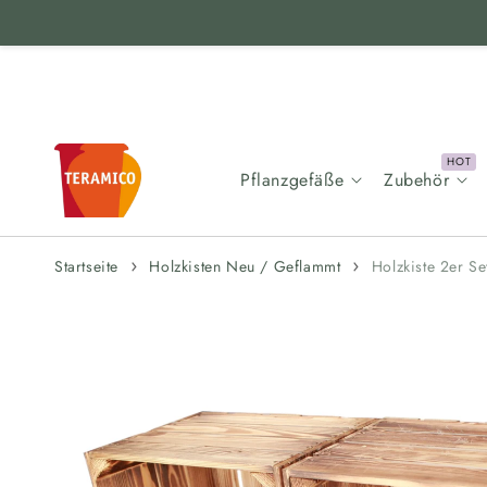
Zum Inhalt
springen
Pflanzgefäße
Zubehör
Startseite
Holzkisten Neu / Geflammt
Holzkiste 2er S
Zur
Produktinformation
springen