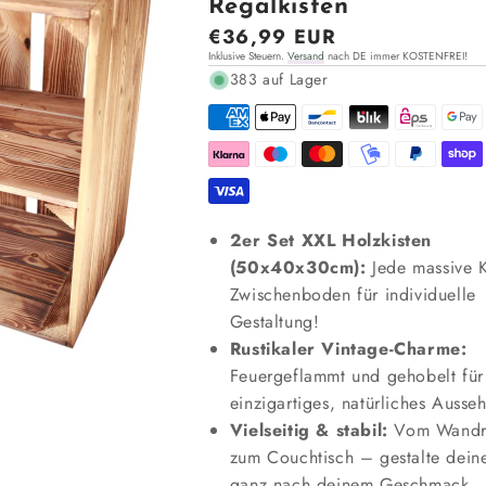
Regalkisten
Normaler
€36,99 EUR
Inklusive Steuern.
Versand
nach DE immer KOSTENFREI!
Preis
383 auf Lager
2er Set XXL Holzkisten
(50x40x30cm):
Jede massive K
Zwischenboden für individuelle
Gestaltung!
Rustikaler Vintage-Charme:
Feuergeflammt und gehobelt für
einzigartiges, natürliches Ausse
Vielseitig & stabil:
Vom Wandr
zum Couchtisch – gestalte dei
ganz nach deinem Geschmack.