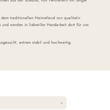
mmen aus der Toskana, von Herstellern mit langer
em traditionellen Heimatland von qualitativ
 und werden in liebevller Handarbeit dort für uns
ausgesucht, extrem stabil und hochwertig.