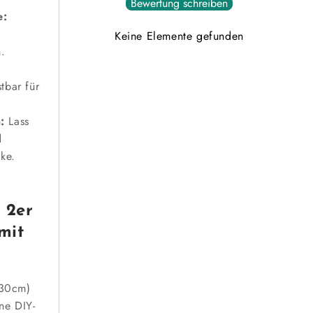
Bewertung schreiben
e:
Keine Elemente gefunden
h.
tbar für
:
Lass
d
ke.
s 2er
mit
x30cm)
ine DIY-