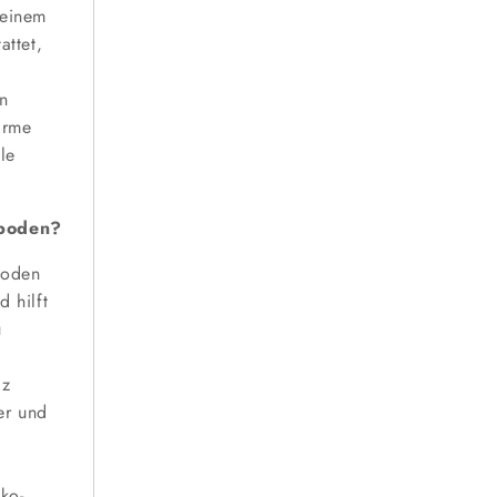
 einem
attet,
en
arme
le
nboden?
boden
d hilft
u
lz
er und
ko-