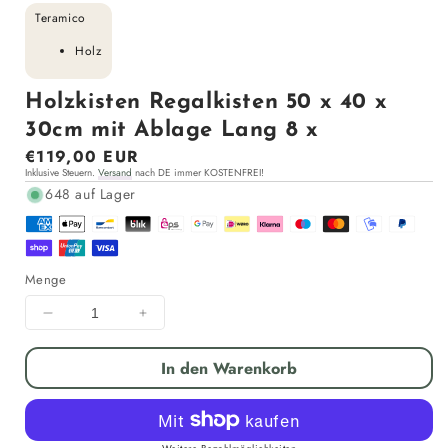
Teramico
Holz
Holzkisten Regalkisten 50 x 40 x
30cm mit Ablage Lang 8 x
Normaler
€119,00 EUR
Inklusive Steuern.
Versand
nach DE immer KOSTENFREI!
Preis
648 auf Lager
Menge
Menge
Menge
für
für
Holzkisten
Holzkisten
In den Warenkorb
Regalkisten
Regalkisten
50
50
x
x
40
40