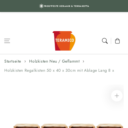
FROSTFESTE KERAMIK & TERRAKOTTA
Zum Inhalt
springen
Warenkor
Startseite
Holzkisten Neu / Geflammt
Holzkisten Regalkisten 50 x 40 x 30cm mit Ablage Lang 8 x
Zur
Produktinformation
springen