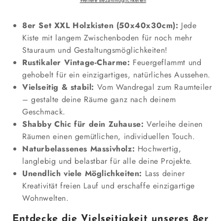
Weitere Bezahlmöglichkeiten
x
x
30cm
30cm
8er Set XXL Holzkisten (50x40x30cm):
Jede
mit
mit
Kiste mit langem Zwischenboden für noch mehr
Ablage
Ablage
Stauraum und Gestaltungsmöglichkeiten!
Lang
Lang
Rustikaler Vintage-Charme:
8
8
Feuergeflammt und
x
x
gehobelt für ein einzigartiges, natürliches Aussehen.
verringern
erhöhen
Vielseitig & stabil:
Vom Wandregal zum Raumteiler
– gestalte deine Räume ganz nach deinem
Geschmack.
Shabby Chic für dein Zuhause:
Verleihe deinen
Räumen einen gemütlichen, individuellen Touch.
Naturbelassenes Massivholz:
Hochwertig,
langlebig und belastbar für alle deine Projekte.
Unendlich viele Möglichkeiten:
Lass deiner
Kreativität freien Lauf und erschaffe einzigartige
Wohnwelten.
Entdecke die Vielseitigkeit unseres 8er