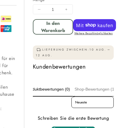
Menge
Menge
für
für
In den
Holzkiste
Holzkiste
Dekokiste
Dekokiste
Warenkorb
Weitere Bezahlmöglichkeiten
Box
Box
22
22
x
x
LIEFERUNG ZWISCHEN:
10 AUG.
20
20
12 AUG.
 für ein
x
x
 für
Kundenbewertungen
15
15
cm
cm
chenk.
3er
3er
SET
SET
ilen
Produktbewertungen (0)
Geflammt
Geflammt
Shop-Bewertungen (125)
Zuhause
verringern
erhöhen
Sort reviews by
n
:
Schreiben Sie die erste Bewertung