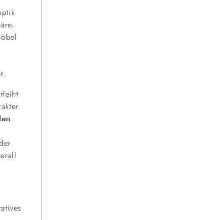
ptik
äre.
Möbel
.
t.
leiht
rakter
len
der
erall
ratives