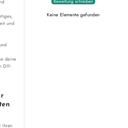
Bewertung schreiben
ind
Keine Elemente gefunden
tiges,
eit und
 und
he deine
n DIY-
ür
ten
t ihren