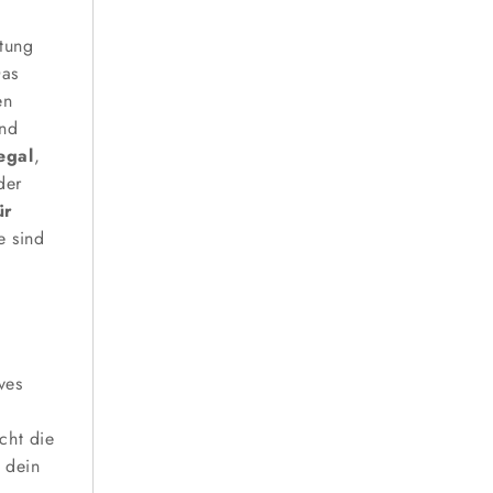
ltung
Das
en
und
egal
,
der
ür
e sind
ves
cht die
r dein