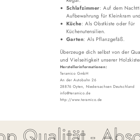
Regal.
Schlafzimmer
: Auf dem Nachtt
Aufbewahrung für Kleinkram un
Küche
: Als Obstkiste oder für
Küchenutensilien.
Garten
: Als Pflanzgefäß.
Überzeuge dich selbst von der Qual
und Vielseitigkeit unserer Holzkiste
Herstellerinformationen:
Teramico GmbH
An der Autobahn 26
28876 Oyten, Niedersachsen Deutschland
info@teramico.de
http://www.teramico.de
Qualität - Absolu