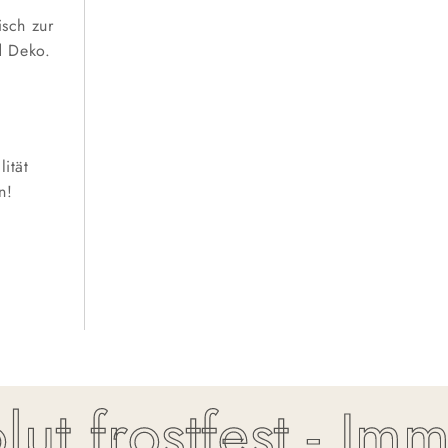
isch zur
d Deko.
ität
n!
t frostfest - Imme