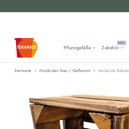
Zum Inhalt
springen
Pflanzgefäße
Zubehör
Startseite
Holzkisten Neu / Geflammt
Holzkiste Dekok
Zur
Produktinformation
springen