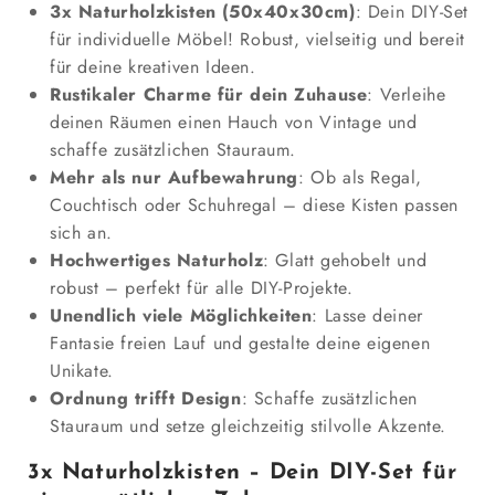
3x Naturholzkisten (50x40x30cm)
: Dein DIY-Set
30cm
30cm
für individuelle Möbel! Robust, vielseitig und bereit
3er
3er
für deine kreativen Ideen.
Set
Set
verringern
erhöhen
Rustikaler Charme für dein Zuhause
: Verleihe
deinen Räumen einen Hauch von Vintage und
schaffe zusätzlichen Stauraum.
Mehr als nur Aufbewahrung
: Ob als Regal,
Couchtisch oder Schuhregal – diese Kisten passen
sich an.
Hochwertiges Naturholz
: Glatt gehobelt und
robust – perfekt für alle DIY-Projekte.
Unendlich viele Möglichkeiten
: Lasse deiner
Fantasie freien Lauf und gestalte deine eigenen
Unikate.
Ordnung trifft Design
: Schaffe zusätzlichen
Stauraum und setze gleichzeitig stilvolle Akzente.
3x Naturholzkisten – Dein DIY-Set für