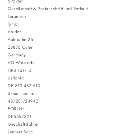
Sitz der
Gesellschaft & Postanschrift und Verkauf
Teramico
GmbH
An der
Autobahn 26
28876 Oyten
Germany
AG Walsrode
HRB 121710
UstIdNr:
DE 813 487 513
Steuernummer:
48/201/24942
EORI-Nr.:
DE5557321
Geschäftsführer
Lennart Born