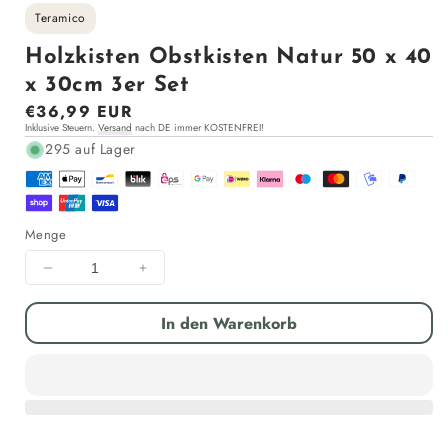
Teramico
Holzkisten Obstkisten Natur 50 x 40
x 30cm 3er Set
Normaler
€36,99 EUR
Inklusive Steuern.
Versand
nach DE immer KOSTENFREI!
Preis
295 auf Lager
Menge
Menge
Menge
für
für
Holzkisten
Holzkisten
In den Warenkorb
Obstkisten
Obstkisten
Natur
Natur
50
50
x
x
40
40
x
x