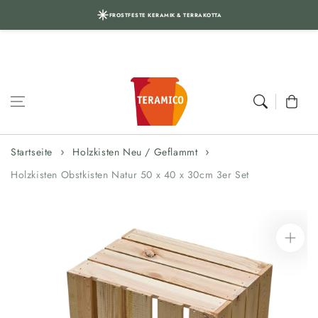
FROSTFESTE KERAMIK & TERRAKOTTA
Zum Inhalt
springen
Warenkor
Startseite
Holzkisten Neu / Geflammt
Holzkisten Obstkisten Natur 50 x 40 x 30cm 3er Set
Zur
Produktinformation
springen