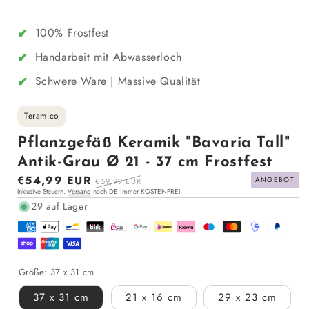
✔
100% Frostfest
✔
Handarbeit mit Abwasserloch
✔
Schwere Ware | Massive Qualität
Teramico
Pflanzgefäß Keramik "Bavaria Tall"
Antik-Grau Ø 21 - 37 cm Frostfest
Sonderpreis
€54,99 EUR
Normaler
ANGEBOT
€59,99 EUR
Inklusive Steuern.
Versand
nach DE immer KOSTENFREI!
Preis
29 auf Lager
Größe:
37 x 31 cm
37 x 31 cm
21 x 16 cm
29 x 23 cm