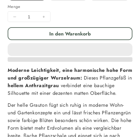
Menge
Menge
Menge
für
für
Pflanzgefäß
Pflanzgefäß
In den Warenkorb
Keramik
Keramik
&quot;Bavaria
&quot;Bavaria
Tall&quot;
Tall&quot;
Antik-
Antik-
Grau
Grau
Moderne Leichtigkeit, eine harmonische hohe Form
Ø
Ø
21
21
und großzügiger Wurzelraum:
Dieses Pflanzgefäß in
-
-
hellem Anthrazitgrau
verbindet eine bauchige
37
37
Silhouette mit einer dezenten matten Oberfläche.
cm
cm
Frostfest
Frostfest
Der helle Grauton fügt sich ruhig in moderne Wohn-
verringern
erhöhen
und Gartenkonzepte ein und lässt frisches Pflanzengrün
sowie farbige Blüten besonders schön wirken. Die hohe
Form bietet mehr Erdvolumen als eine vergleichbar
breite, flache Pflanzschale und eignet sich je nach