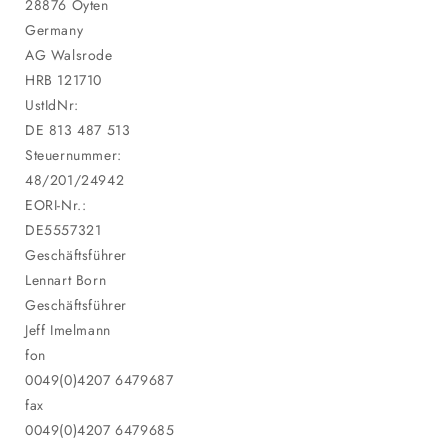
28876 Oyten
Germany
AG Walsrode
HRB 121710
UstIdNr:
DE 813 487 513
Steuernummer:
48/201/24942
EORI-Nr.:
DE5557321
Geschäftsführer
Lennart Born
Geschäftsführer
Jeff Imelmann
fon
0049(0)4207 6479687
fax
0049(0)4207 6479685