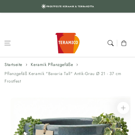
FROSTFESTE KERAMIK & TERRAKOTTA
Zum Inhalt
springen
Warenkor
Startseite
Keramik Pflanzgefäße
Pflanzgefäß Keramik "Bavaria Tall" Antik-Grau Ø 21 - 37 cm
Frostfest
Zur
Produktinformation
springen