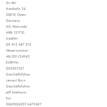
An der
Autobahn 26
28876 Oyten
Germany
AG Walsrode
HRB 121710
UstIdNr:
DE 813 487 513
Steuernummer:
48/201/24942
EORI-Nr.:
DE5557321
Geschäftsführer
Lennart Born
Geschäftsführer
Jeff Imelmann
fon
0049(0)4207 6479687