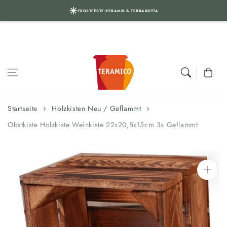
FROSTFESTE KERAMIK & TERRAKOTTA
Zum Inhalt
springen
Warenkor
Startseite
Holzkisten Neu / Geflammt
Obstkiste Holzkiste Weinkiste 22x20,5x15cm 3x Geflammt
Zur
Produktinformation
springen