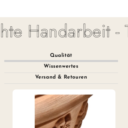
te Handarbeit - To
Qualität
Wissenwertes
Versand & Retouren