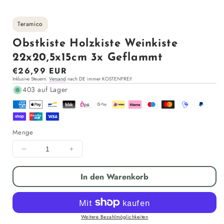
Teramico
Obstkiste Holzkiste Weinkiste
22x20,5x15cm 3x Geflammt
Normaler
€26,99 EUR
Inklusive Steuern.
Versand
nach DE immer KOSTENFREI!
Preis
403 auf Lager
Menge
Menge
Menge
für
für
Obstkiste
Obstkiste
In den Warenkorb
Holzkiste
Holzkiste
Weinkiste
Weinkiste
22x20,5x15cm
22x20,5x15cm
3x
3x
Weitere Bezahlmöglichkeiten