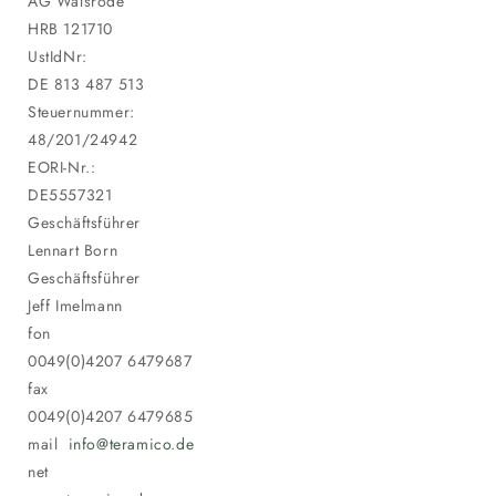
AG Walsrode
HRB 121710
UstIdNr:
DE 813 487 513
Steuernummer:
48/201/24942
EORI-Nr.:
DE5557321
Geschäftsführer
Lennart Born
Geschäftsführer
Jeff Imelmann
fon
0049(0)4207 6479687
fax
0049(0)4207 6479685
mail
info@teramico.de
net