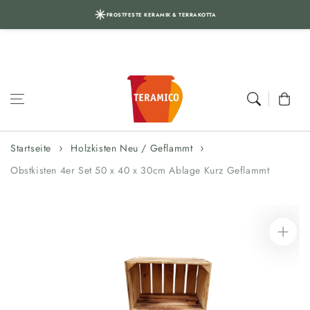
FROSTFESTE KERAMIK & TERRAKOTTA
Zum Inhalt
springen
Warenkor
Startseite
Holzkisten Neu / Geflammt
Obstkisten 4er Set 50 x 40 x 30cm Ablage Kurz Geflammt
Zur
Produktinformation
springen