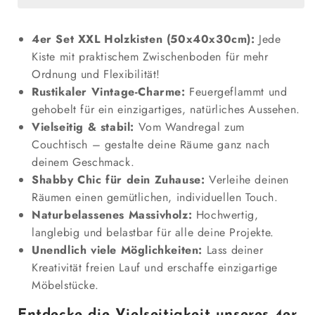
40
40
x
x
4er Set XXL Holzkisten (50x40x30cm):
Jede
30cm
30cm
Kiste mit praktischem Zwischenboden für mehr
Ablage
Ablage
Ordnung und Flexibilität!
Kurz
Kurz
Geflammt
Geflammt
Rustikaler Vintage-Charme:
Feuergeflammt und
verringern
erhöhen
gehobelt für ein einzigartiges, natürliches Aussehen.
Vielseitig & stabil:
Vom Wandregal zum
Couchtisch – gestalte deine Räume ganz nach
deinem Geschmack.
Shabby Chic für dein Zuhause:
Verleihe deinen
Räumen einen gemütlichen, individuellen Touch.
Naturbelassenes Massivholz:
Hochwertig,
langlebig und belastbar für alle deine Projekte.
Unendlich viele Möglichkeiten:
Lass deiner
Kreativität freien Lauf und erschaffe einzigartige
Möbelstücke.
Entdecke die Vielseitigkeit unseres 4er