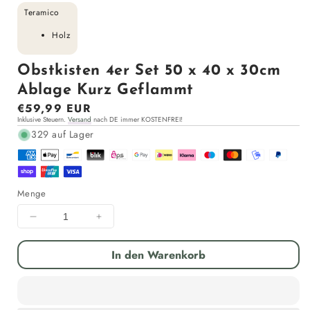
Teramico
Holz
Obstkisten 4er Set 50 x 40 x 30cm
Ablage Kurz Geflammt
Normaler
€59,99 EUR
Inklusive Steuern.
Versand
nach DE immer KOSTENFREI!
Preis
329 auf Lager
Menge
Menge
Menge
für
für
Obstkisten
Obstkisten
In den Warenkorb
4er
4er
Set
Set
50
50
x
x