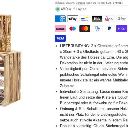
Inklusive Steuern.
Versand
nach DE immer KOSTENFREI!
Preis
480 auf Lager
LIEFERUMFANG: 2 x Obstkiste geflamm
x 30cm + 3 x Obstkiste geflammt 40 x 3
Wandstärke des Holzes ca. 1cm. Die abg
Dekoration ist nicht in der Lieferung enth
Vielseitigkeit pur: Ob als stilvolles Sideb
praktisches Schuhregal oder edles Weinr
unsere Holzkiste ist ein wahres Multitalen
Zuhause.
Individuelle Gestaltung: Lasse deiner Krea
freien Lauf und setze die Kiste als Couch
Bücherregal oder Aufbewahrung für Deko 
Ordnung & Stil: Schaffe mit unserer Holz
nicht nur Platz für deine Lieblingsstücke
setze auch stilvolle Akzente in jedem R
Robust & vielseitig: Ob als Bücherregal 