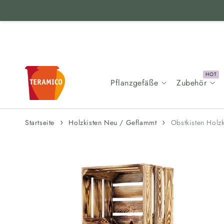
Zum Inhalt
springen
Pflanzgefäße
Zubehör
Startseite
Holzkisten Neu / Geflammt
Obstkisten Holz
Zur
Produktinformation
springen