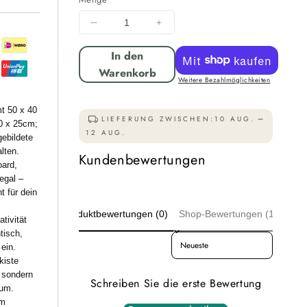
Menge
Menge
für
für
In den
Obstkisten
Obstkisten
Holzkisten
Holzkisten
Warenkorb
Weitere Bezahlmöglichkeiten
Regal
Regal
50
50
t 50 x 40
x
x
LIEFERUNG ZWISCHEN:
10 AUG.
0 x 25cm;
40
40
12 AUG.
ebildete
x
x
alten.
Kundenbewertungen
30cm
30cm
oard,
und
und
egal –
40x30x25
40x30x25
t für dein
5er
5er
Produktbewertungen (0)
verringern
erhöhen
Shop-Bewertungen (125)
tivität
tisch,
Sort reviews by
ein.
kiste
, sondern
Schreiben Sie die erste Bewertung
aum.
im