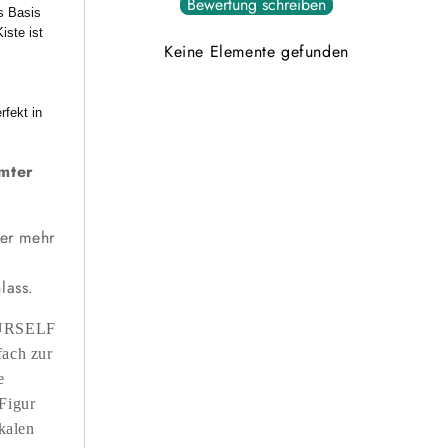
Bewertung schreiben
s Basis
iste ist
Keine Elemente gefunden
rfekt in
mmter
mer mehr
lass.
YOURSELF
fach zur
e
Figur
ikalen