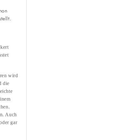
chon
ellt.
kert
stet
ren wird
d die
eichte
einem
chen.
in. Auch
oder gar