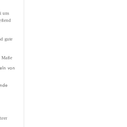
i uns
ießend
nd gute
en Maße
eln von
ende
hrer