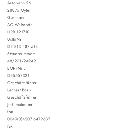
Autobahn 26
28876 Oyten
Germany
AG Walsrode
HRB 121710
UstIdNr:
DE 813 487 513
Steuernummer:
48/201/24942
EORI-Nr.:
DE5557321
Geschäftsführer
Lennart Born
Geschäftsführer
Jeff Imelmann
fon
0049(0)4207 6479687
fax