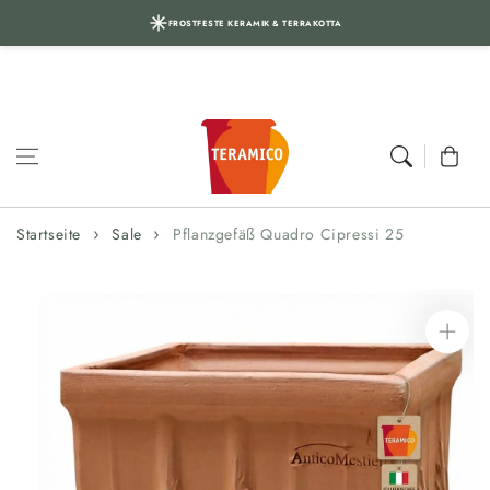
FROSTFESTE KERAMIK & TERRAKOTTA
Zum Inhalt
springen
Warenkor
Startseite
Sale
Pflanzgefäß Quadro Cipressi 25
Zur
Produktinformation
springen