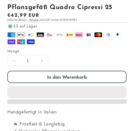
Pflanzgefäß Quadro Cipressi 25
Normaler
€42,99 EUR
Inklusive Steuern.
Versand
nach DE immer KOSTENFREI!
Preis
53 auf Lager
Menge
Menge
Menge
für
für
Pflanzgefäß
Pflanzgefäß
In den Warenkorb
Quadro
Quadro
Cipressi
Cipressi
25
25
verringern
erhöhen
Handgefertigt in Italien
Frostfest & Langlebig