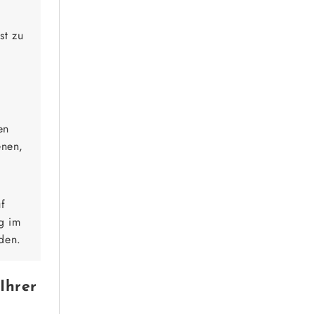
st zu
en
enen,
f
g im
den.
Ihrer