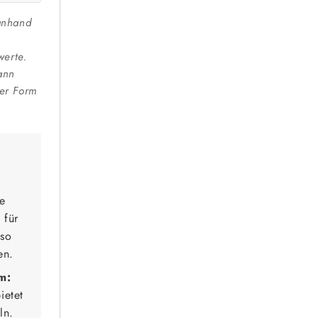
anhand
erte.
ann
er Form
e
 für
nso
en.
m:
ietet
ln.