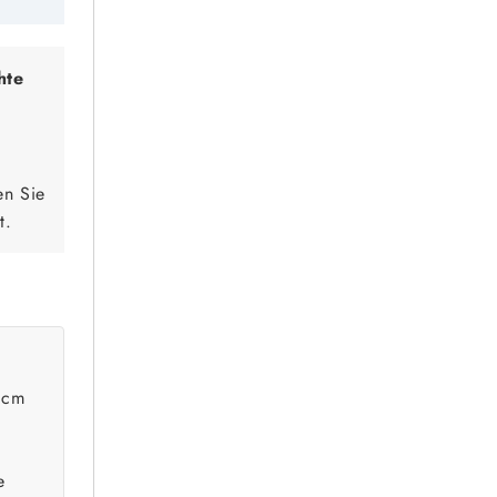
hte
en Sie
t.
 cm
e