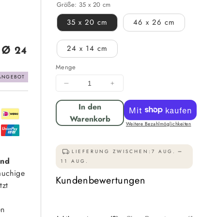
Größe:
35 x 20 cm
35 x 20 cm
46 x 26 cm
24 x 14 cm
 Ø 24
Menge
ANGEBOT
Menge
Menge
für
für
In den
Pflanzgefäß
Pflanzgefäß
Keramik
Keramik
Warenkorb
Weitere Bezahlmöglichkeiten
&quot;Bavaria&quot;
&quot;Bavaria&quot;
Royal
Royal
Blau
Blau
LIEFERUNG ZWISCHEN:
7 AUG.
–
–
und
11 AUG.
Ø
Ø
auchige
Kundenbewertungen
24
24
tzt
-
-
49
49
en
cm
cm