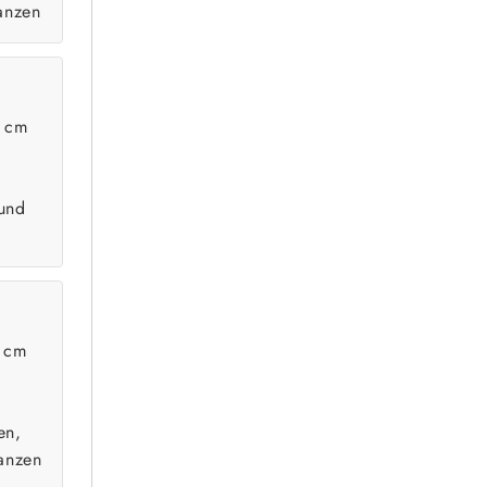
anzen
 cm
und
 cm
en,
anzen