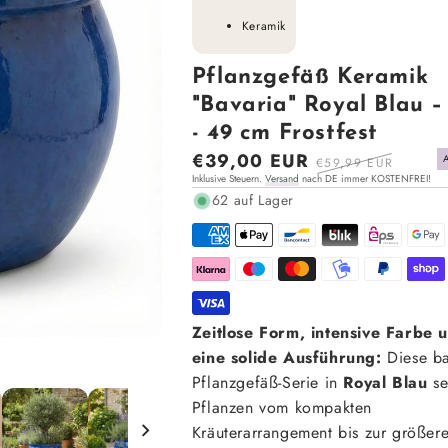
Keramik
Pflanzgefäß Keramik
"Bavaria" Royal Blau –
- 49 cm Frostfest
Sonderpreis
€39,00 EUR
Normaler
€59,99 EUR
Inklusive Steuern.
Versand
nach DE immer KOSTENFREI!
Preis
62 auf Lager
Zeitlose Form, intensive Farbe 
eine solide Ausführung:
Diese b
Pflanzgefäß-Serie in
Royal Blau
se
Pflanzen vom kompakten
Kräuterarrangement bis zur größer