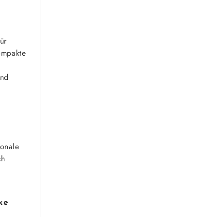
ür
kompakte
und
sonale
ch
ke