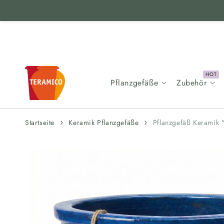
Zum Inhalt
springen
Pflanzgefäße
Zubehör
Startseite
Keramik Pflanzgefäße
Pflanzgefäß Keramik "
Zur
Produktinformation
springen