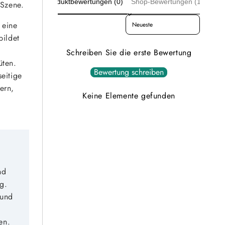
Produktbewertungen (0)
Frostfest
Frostfest
Shop-Bewertungen (125)
 Szene.
verringern
erhöhen
Sort reviews by
 eine
bildet
Schreiben Sie die erste Bewertung
üten.
Bewertung schreiben
eitige
ern,
Keine Elemente gefunden
nd
g.
 und
en.