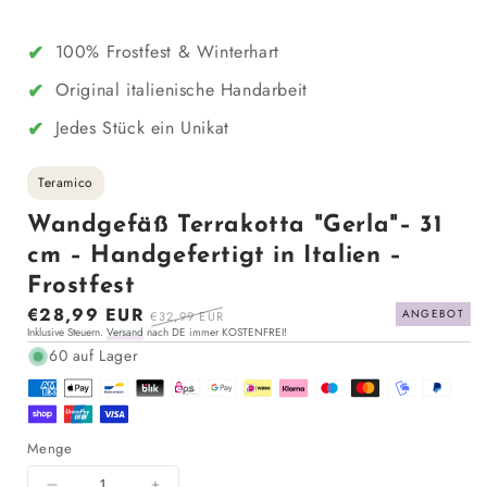
✔
100% Frostfest & Winterhart
✔
Original italienische Handarbeit
✔
Jedes Stück ein Unikat
Teramico
Wandgefäß Terrakotta "Gerla"– 31
cm – Handgefertigt in Italien –
Frostfest
Sonderpreis
€28,99 EUR
Normaler
ANGEBOT
€32,99 EUR
Inklusive Steuern.
Versand
nach DE immer KOSTENFREI!
Preis
60 auf Lager
Menge