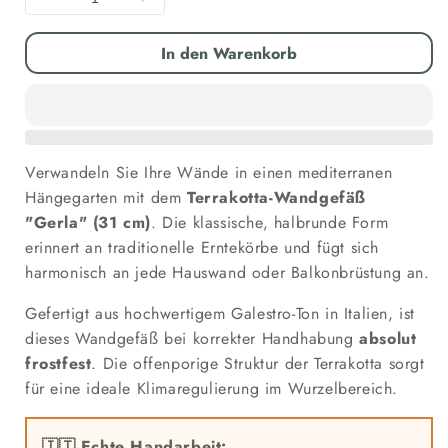
Menge
Menge
für
für
Wandgefäß
Wandgefäß
In den Warenkorb
Terrakotta
Terrakotta
&quot;Gerla&quot;–
&quot;Gerla&quot;–
31
31
cm
cm
–
–
Verwandeln Sie Ihre Wände in einen mediterranen
Handgefertigt
Handgefertigt
in
in
Hängegarten mit dem
Terrakotta-Wandgefäß
Italien
Italien
"Gerla" (31 cm)
. Die klassische, halbrunde Form
–
–
erinnert an traditionelle Erntekörbe und fügt sich
Frostfest
Frostfest
harmonisch an jede Hauswand oder Balkonbrüstung an.
verringern
erhöhen
Gefertigt aus hochwertigem Galestro-Ton in Italien, ist
dieses Wandgefäß bei korrekter Handhabung
absolut
frostfest
. Die offenporige Struktur der Terrakotta sorgt
für eine ideale Klimaregulierung im Wurzelbereich.
🇮🇹 Echte Handarbeit: