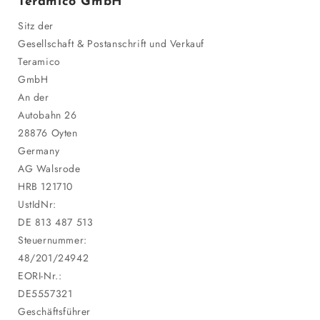
Teramico GmbH
Sitz der
Gesellschaft & Postanschrift und Verkauf
Teramico
GmbH
An der
Autobahn 26
28876 Oyten
Germany
AG Walsrode
HRB 121710
UstIdNr:
DE 813 487 513
Steuernummer:
48/201/24942
EORI-Nr.:
DE5557321
Geschäftsführer