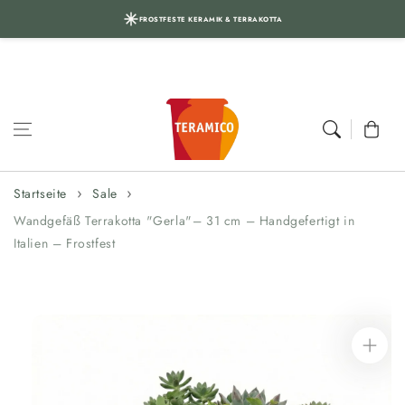
FROSTFESTE KERAMIK & TERRAKOTTA
Zum Inhalt
springen
Warenkor
Startseite
Sale
Wandgefäß Terrakotta "Gerla"– 31 cm – Handgefertigt in
Italien – Frostfest
Zur
Produktinformation
springen