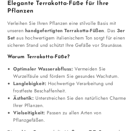
Elegante Terrakotta-Füße für Ihre
vor
vor
Pflanzen
Staunässe
Staunässe
|
|
Verleihen Sie Ihren Pflanzen eine stilvolle Basis mit
Handgefertigt
Handgefertigt
unseren
handgefertigten Terrakotta-Füßen
. Das
3er
Set
aus hochwertigem italienischem Ton sorgt für einen
sicheren Stand und schützt Ihre Gefäße vor Staunässe.
Warum Terrakotta-Füße?
Optimaler Wasserabfluss:
Vermeiden Sie
Wurzelfäule und fördern Sie gesundes Wachstum.
Langlebigkeit:
Hochwertige Verarbeitung und
frostfeste Beschaffenheit.
Ästhetik:
Unterstreichen Sie den natürlichen Charme
Ihrer Pflanzen.
Vielseitigkeit:
Passen zu allen Arten von
Pflanzgefäßen.