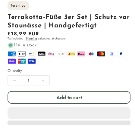
Teramico
Terrakotta-Füße 3er Set | Schutz vor
Staunässe | Handgefertigt
Regular
€18,99 EUR
Tax included.
Shipping
calculated at checkout.
price
114 in stock
Quantity
Decrease
Increase
quantity
quantity
for
for
Add to cart
Terrakotta-
Terrakotta-
Füße
Füße
3er
3er
Set
Set
|
|
Schutz
Schutz