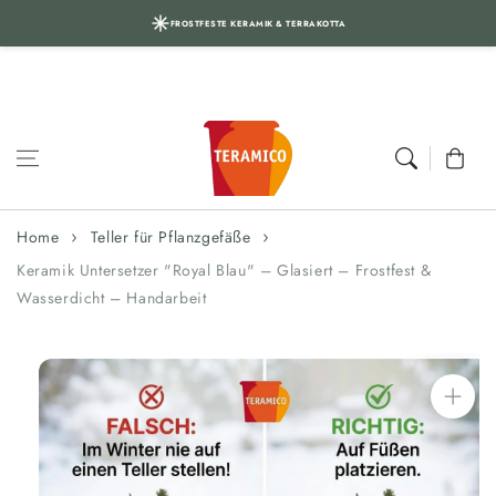
FROSTFESTE KERAMIK & TERRAKOTTA
Skip to content
Cart
Home
Teller für Pflanzgefäße
Keramik Untersetzer "Royal Blau" – Glasiert – Frostfest &
Wasserdicht – Handarbeit
Skip to
product
information