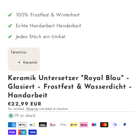
✔
100% Frostfest & Winterhart
✔
Echte Handarbeit Handarbeit
✔
Jedes Stück ein Unikat
Teramico
Keramik
Keramik Untersetzer "Royal Blau" –
Glasiert – Frostfest & Wasserdicht –
Handarbeit
Regular
€22,99 EUR
Tax included.
Shipping
calculated at checkout.
price
19 in stock