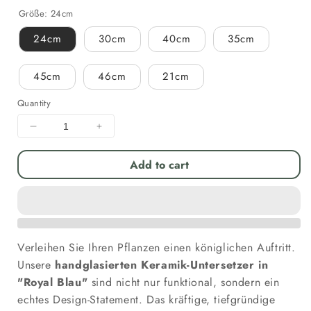
Größe:
24cm
24cm
30cm
40cm
35cm
45cm
46cm
21cm
Quantity
Decrease
Increase
quantity
quantity
for
for
Add to cart
Keramik
Keramik
Untersetzer
Untersetzer
&quot;Royal
&quot;Royal
Blau&quot;
Blau&quot;
–
–
Verleihen Sie Ihren Pflanzen einen königlichen Auftritt.
Glasiert
Glasiert
–
–
Unsere
handglasierten Keramik-Untersetzer in
Frostfest
Frostfest
"Royal Blau"
sind nicht nur funktional, sondern ein
&amp;
&amp;
echtes Design-Statement. Das kräftige, tiefgründige
Wasserdicht
Wasserdicht