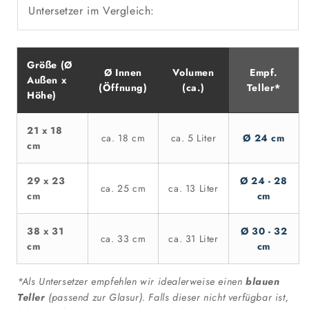
Untersetzer im Vergleich:
Größe (Ø
Ø Innen
Volumen
Empf.
Außen x
(Öffnung)
(ca.)
Teller*
Höhe)
21 x 18
ca. 18 cm
ca. 5 Liter
Ø 24 cm
cm
29 x 23
Ø 24 - 28
ca. 25 cm
ca. 13 Liter
cm
cm
38 x 31
Ø 30 - 32
ca. 33 cm
ca. 31 Liter
cm
cm
*Als Untersetzer empfehlen wir idealerweise einen
blauen
Teller
(passend zur Glasur). Falls dieser nicht verfügbar ist,