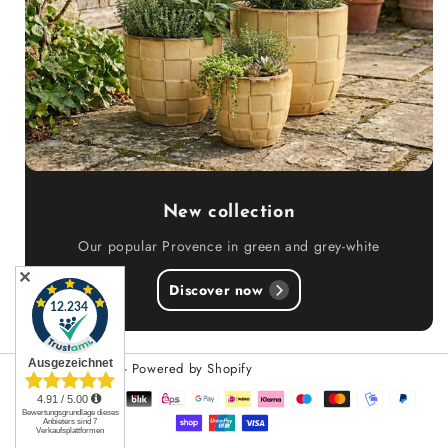
New collection
Our popular Provence in green and grey-white
✕
Discover now
© 2026,
Teramico
- Powered by Shopify
Payment
methods