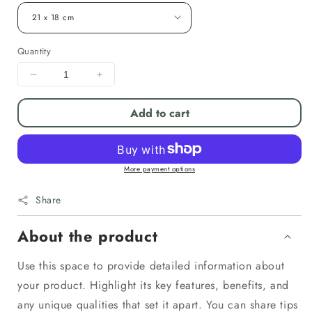
Quantity
Decrease
Increase
quantity
quantity
for
for
Add to cart
Pflanzgefäß
Pflanzgefäß
Keramik
Keramik
&quot;EGG-
&quot;EGG-
POT&quot;
POT&quot;
More payment options
Lava
Lava
Blau
Blau
Share
-
-
Ø
Ø
About the product
21
21
-
-
Use this space to provide detailed information about
38cm
38cm
your product. Highlight its key features, benefits, and
Frostfest
Frostfest
any unique qualities that set it apart. You can share tips