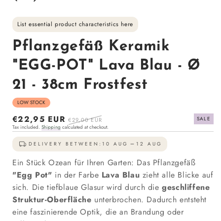
List essential product characteristics here
Pflanzgefäß Keramik
"EGG-POT" Lava Blau - Ø
21 - 38cm Frostfest
LOW STOCK
Sale
€22,95 EUR
Regular
SALE
€29,00 EUR
Tax included.
Shipping
calculated at checkout.
price
price
DELIVERY BETWEEN:
10 AUG
12 AUG
Ein Stück Ozean für Ihren Garten: Das Pflanzgefäß
"Egg Pot"
in der Farbe
Lava Blau
zieht alle Blicke auf
sich. Die tiefblaue Glasur wird durch die
geschliffene
Struktur-Oberfläche
unterbrochen. Dadurch entsteht
eine faszinierende Optik, die an Brandung oder