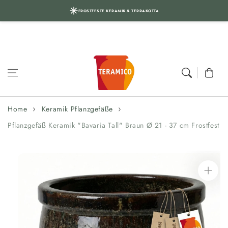
FROSTFESTE KERAMIK & TERRAKOTTA
Skip to content
Cart
Home
Keramik Pflanzgefäße
Pflanzgefäß Keramik "Bavaria Tall" Braun Ø 21 - 37 cm Frostfest
Skip to
product
information