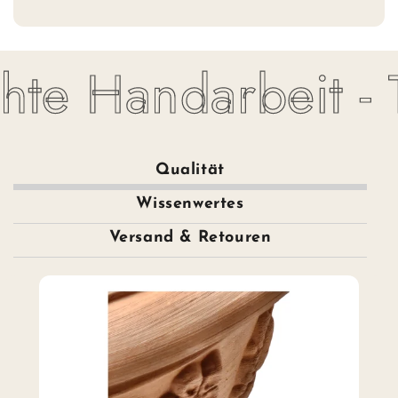
e Handarbeit - To
Qualität
Wissenwertes
Versand & Retouren