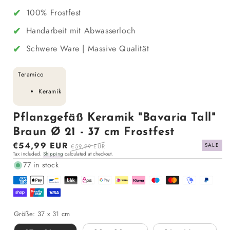
✔
100% Frostfest
✔
Handarbeit mit Abwasserloch
✔
Schwere Ware | Massive Qualität
Teramico
Keramik
Pflanzgefäß Keramik "Bavaria Tall"
Braun Ø 21 - 37 cm Frostfest
Sale
€54,99 EUR
Regular
SALE
€59,99 EUR
Tax included.
Shipping
calculated at checkout.
price
price
77 in stock
Größe:
37 x 31 cm