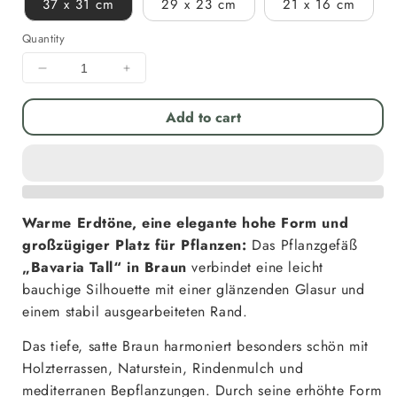
37 x 31 cm
29 x 23 cm
21 x 16 cm
Quantity
Decrease
Increase
quantity
quantity
for
for
Add to cart
Pflanzgefäß
Pflanzgefäß
Keramik
Keramik
&quot;Bavaria
&quot;Bavaria
Tall&quot;
Tall&quot;
Braun
Braun
Warme Erdtöne, eine elegante hohe Form und
Ø
Ø
21
21
großzügiger Platz für Pflanzen:
Das Pflanzgefäß
-
-
„Bavaria Tall“ in Braun
verbindet eine leicht
37
37
bauchige Silhouette mit einer glänzenden Glasur und
cm
cm
einem stabil ausgearbeiteten Rand.
Frostfest
Frostfest
Das tiefe, satte Braun harmoniert besonders schön mit
Holzterrassen, Naturstein, Rindenmulch und
mediterranen Bepflanzungen. Durch seine erhöhte Form